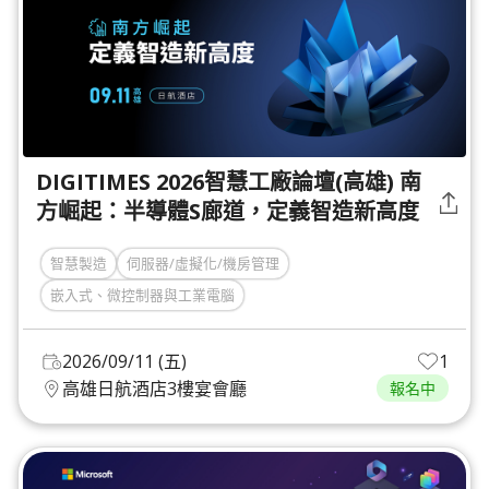
DIGITIMES 2026智慧工廠論壇(高雄) 南
方崛起：半導體S廊道，定義智造新高度
智慧製造
伺服器/虛擬化/機房管理
嵌入式、微控制器與工業電腦
2026/09/11 (五)
1
高雄日航酒店3樓宴會廳
報名中