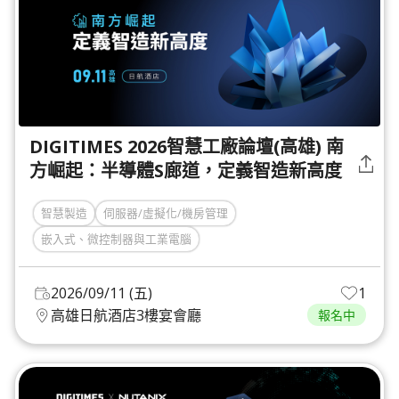
DIGITIMES 2026智慧工廠論壇(高雄) 南
方崛起：半導體S廊道，定義智造新高度
智慧製造
伺服器/虛擬化/機房管理
嵌入式、微控制器與工業電腦
2026/09/11 (五)
1
高雄日航酒店3樓宴會廳
報名中