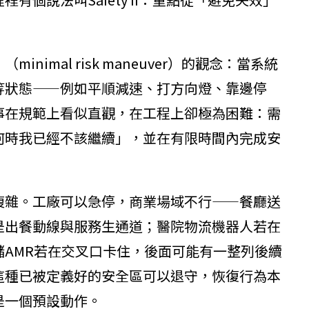
imal risk maneuver）的觀念：當系統
等狀態——例如平順減速、打方向燈、靠邊停
事在規範上看似直觀，在工程上卻極為困難：需
何時我已經不該繼續」，並在有限時間內完成安
複雜。工廠可以急停，商業場域不行——餐廳送
是出餐動線與服務生通道；醫院物流機器人若在
AMR若在交叉口卡住，後面可能有一整列後續
這種已被定義好的安全區可以退守，恢復行為本
是一個預設動作。