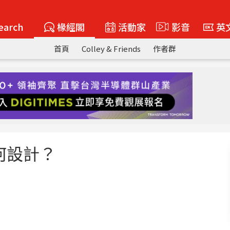
earch
椽經閣
活動家
影音
英
首頁
Colley & Friends
作者群
何設計？