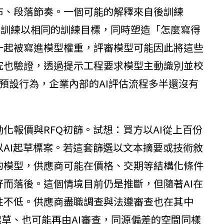
布、段落節奏。一個可能的解釋來自後訓練
PO等對齊訓練以相同的訓練目標，同時塑造「怎麼寫得
一起被寫進模型權重，評審模型可能因此將這些
究也驗證，透過提示工程要求模型主動識別並校
預設行為，企業內部的AI評估流程多半還沒有
化報價與RFQ初篩。試想：買方以AI從上百份
AI起草標案。若這套篩選以文本摘要或技術敘
的模型，供應商可能在價格、交期等結構化條件
而落後。這個情境目前仍是推斷，但隨著AI在
性不低。供應商盡職調查與法遵審查也在其中
起草、也可能再由AI審查，同源偏差的空間同樣