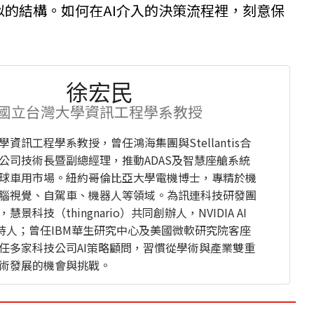
的結構。如何在AI介入的決策流程裡，刻意保
。
徐宏民
國立台灣大學資訊工程學系教授
資訊工程學系教授，曾任鴻海集團與Stellantis合
公司技術長暨副總經理，推動ADAS及智慧座艙系統
球車用市場。紐約哥倫比亞大學電機博士，專精於機
腦視覺、自駕車、機器人等領域。為訊連科技研發團
慧景科技（thingnario）共同創辦人，NVIDIA AI
主持人；曾任IBM華生研究中心及美國微軟研究院客座
任多家科技公司AI策略顧問，習慣從學術與產業雙重
術發展的機會與挑戰。