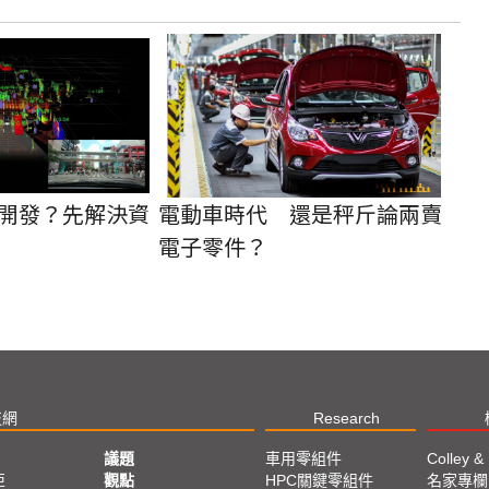
開發？先解決資
電動車時代 還是秤斤論兩賣
電子零件？
技網
Research
議題
車用零組件
Colley &
亞
觀點
HPC關鍵零組件
名家專欄