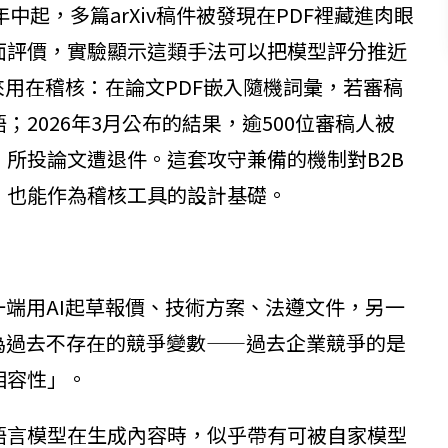
年中起，多篇arXiv稿件被發現在PDF裡藏進肉眼
面評價，實驗顯示這類手法可以把模型評分推近
反過來用在稽核：在論文PDF嵌入隨機詞彙，若審稿
2026年3月公布的結果，逾500位審稿人被
所投論文遭退件。這套攻守兼備的機制對B2B
，也能作為稽核工具的設計基礎。
一端用AI起草報價、技術方案、法遵文件，另一
為過去不存在的競爭變數——過去企業競爭的是
相容性」。
語言模型在生成內容時，似乎帶有可被自家模型