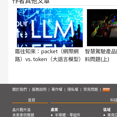
作者其他文章
鑑往知來：packet（網際網
智慧駕駛產品
路）vs. token（大語言模型）
料問題(上)
關於我們
服務說明
著作權
隱私權
常見問題
|
|
|
|
|
首頁
科
晶片戰升溫
產業
區域
未來車供應鏈
●
半導體．零組件
●
東南