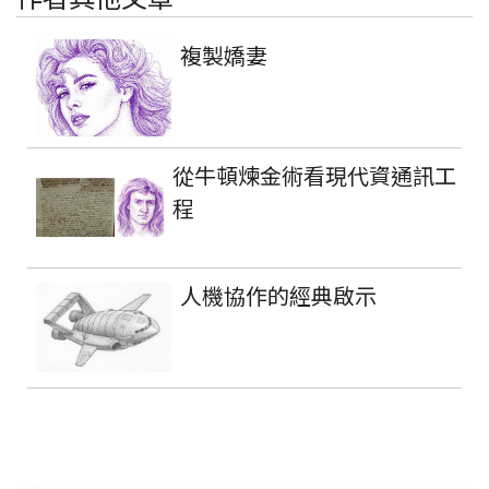
複製嬌妻
從牛頓煉金術看現代資通訊工
程
人機協作的經典啟示