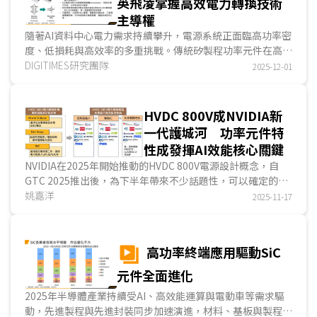
英飛凌掌握高效電力轉換技術
主導權
隨著AI資料中心電力需求持續攀升，電源系統正面臨高功率密
度、低損耗與高效率的多重挑戰。傳統矽製程功率元件在高
頻、高電壓環境下的表現逐漸逼近極限，推動第三代半導體
DIGITIMES研究團隊
2025-12-01
GaN在資料中心、工業與航太等領域加速滲透。從產業布局觀
察，GaN以高頻、高效率、高功率密度等特性，已成為下一世
代電源轉換的重要材料...
HVDC 800V成NVIDIA新
一代護城河 功率元件特
性成發揮AI效能核心關鍵
NVIDIA在2025年開始推動的HVDC 800V電源設計概念，自
GTC 2025推出後，為下半年帶來不少話題性，可以確定的
是，HVDC 800V在CUDA與NVLink後，儼然成為NVI...
姚嘉洋
2025-11-17
高功率終端應用驅動SiC
元件全面進化
2025年半導體產業持續受AI、高效能運算與電動車等需求驅
動，先進製程與先進封裝同步加速演進，材料、基板與製程設