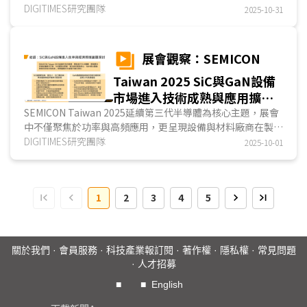
備的重要性顯著提升。從SEMICON Japan 2025的展示內容可
DIGITIMES研究團隊
2025-10-31
觀察到，日本半導體產業專注在先進製程、化合物半導體(包
含SiC、GaN等)，以及方形矽基板、混合鍵合等新型技術上，
已成為觀察先進製造競爭力的關鍵指標...
展會觀察：SEMICON
Taiwan 2025 SiC與GaN設備
市場進入技術成熟與應用擴張
關鍵期
SEMICON Taiwan 2025延續第三代半導體為核心主題，展會
中不僅聚焦於功率與高頻應用，更呈現設備與材料廠商在製程
解決方案上的全面布局。包含SiC研磨、拋光、切割設...
DIGITIMES研究團隊
2025-10-01
1
2
3
4
5
關於我們
·
會員服務
·
科技產業報訂閱
·
著作權
·
隱私權
·
常見問題
·
人才招募
■
■
English