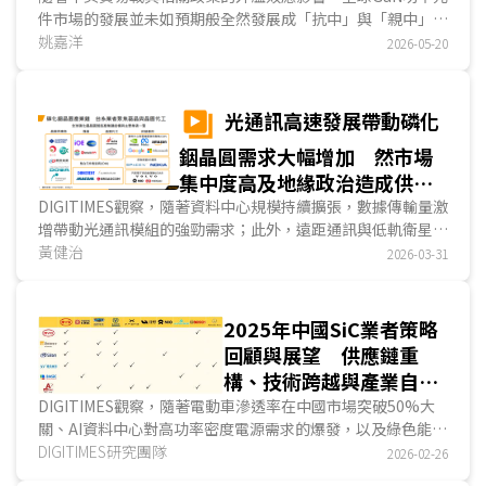
件市場的發展並未如預期般全然發展成「抗中」與「親中」兩
大陣營。DIGITIMES觀察，究其原因，中國市場仍有一定的重
姚嘉洋
2026-05-20
要性存在，所以如意法半導體與安森美半導體選擇與中系IDM
業者英諾賽科合作，以擴大合作效益，但此一合作模式，對於
歐美業者來說，在中國半導體國有化政策的驅使下，仍是一步
光通訊高速發展帶動磷化
險棋。...
銦晶圓需求大幅增加 然市場
集中度高及地緣政治造成供應
鏈緊張
DIGITIMES觀察，隨著資料中心規模持續擴張，數據傳輸量激
增帶動光通訊模組的強勁需求；此外，遠距通訊與低軌衛星的
蓬勃發展亦高度仰賴光通訊技術。在追求高傳輸速率與長距離
黃健治
2026-03-31
通訊的趨勢下，磷化銦(InP)雷射憑藉其物理優勢，推升磷化
銦晶圓市場的需求。據市場預估，至2030年磷化銦晶圓市場
的年均複合成長率(CAGR)將達11.5%，促使磷化銦晶圓供應
2025年中國SiC業者策略
大廠紛紛擴張產能，以滿足市場缺口。...
回顧與展望 供應鏈重
構、技術跨越與產業自主
化
DIGITIMES觀察，隨著電動車滲透率在中國市場突破50%大
關、AI資料中心對高功率密度電源需求的爆發，以及綠色能源
基礎設施的升級，帶來中國SiC產業快速擴張然而，隨著中國
DIGITIMES研究團隊
2026-02-26
《中華人民共和國國民經濟和社會發展第十四個五年規劃和