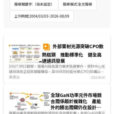
搜尋關鍵字:（尚未設定）
搜尋模式:全文搜尋
上刊時間:2004/03/03~2026-08/09
外部雷射光源突破CPO散
熱瓶頸 推動標準化 健全高
速通訊發展
DIGITIMES觀察，隨著AI與高算力需求急遽攀升，資料中心光
通訊技術正迎來關鍵轉型，其中共同封裝光學(CPO)架構以外
部雷射光源(ELS)為主軸的發展趨勢已日益明確，將...
黃健治
2026-06-02
全球GaN功率元件市場競
合關係趨於複雜化 產能
外的勝出關鍵仍在設計能
力
隨著中美貿易戰與相關政策的外溢效應影響，全球GaN功率元