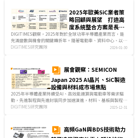
2035年遠景目標綱要》...
2025年歐美SiC業者策
略回顧與展望 打造高
度系統整合方案是長期
競爭勝出關鍵
DIGITIMES觀察，2025年對於全球功率半導體產業而言，是
充滿變數與機會的關鍵轉折年。隨著電動車、資料中心、以及
綠色能源基礎建設等三大應用的全速發展，SiC作為寬...
DIGITIMES研究團隊
2026-01-30
展會觀察：SEMICON
Japan 2025 AI晶片、SiC製造
設備與材料成市場焦點
2025年半導體產業持續受AI、高效能運算與電動車等需求驅
動，先進製程與先進封裝同步加速演進，材料、基板與製程設
備的重要性顯著提升。從SEMICON Japan 2025的展示...
DIGITIMES研究團隊
2025-12-31
高頻GaN與BDS技術助力