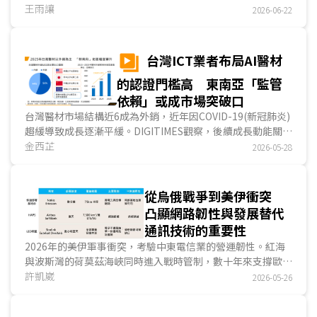
HaLow (IEEE 802.11ah)逐漸展現應用價值。相較於主流Wi-
王雨讓
2026-06-22
Fi技術聚焦於消費型電子產品與高速傳輸需求，Wi-Fi HaLow
更著重特定場域連線應用。近年日本透過場域驗證、產業協作
與頻譜規畫持續推動相關發展，並討論850MHz頻譜開放的可
台灣ICT業者布局AI醫材
能性，使Wi-Fi HaLow再度成為全球Sub-GHz無線通訊市場
的認證門檻高 東南亞「監管
發展所關注的焦點。...
依賴」或成市場突破口
台灣醫材市場結構近6成為外銷，近年因COVID-19(新冠肺炎)
趨緩導致成長逐漸平緩。DIGITIMES觀察，後續成長動能關鍵
在於從傳統醫材製造，轉向AI/ML產品加值。由於大型醫療設
金西芷
2026-05-28
備市場長期由國際品牌主導，台灣業者目前較可行的切入點是
利用既有影像與臨床資料，來發展AI判讀、病灶偵測與流程輔
助應用。整體而言，台灣AI/ML醫材的機會在於軟體加值與臨
從烏俄戰爭到美伊衝突
床流程整合；挑戰則在於醫材認證週期長，後續發展策略應以
凸顯網路韌性與發展替代
成熟市場取證建立基礎，透過東南亞醫材監管依賴機制，將單
通訊技術的重要性
一產品認證，延伸為多國市場效益。...
2026年的美伊軍事衝突，考驗中東電信業的營運韌性。紅海
與波斯灣的荷莫茲海峽同時進入戰時管制，數十年來支撐歐亞
非數據往來的海底電纜路由，在幾週內幾近癱瘓；地面基礎設
許凱崴
2026-05-26
施在軍事打擊下持續面臨損毀，電信業者同步面對設施損耗與
用戶市場萎縮的雙重收縮。在這樣的條件下，通訊服務能維持