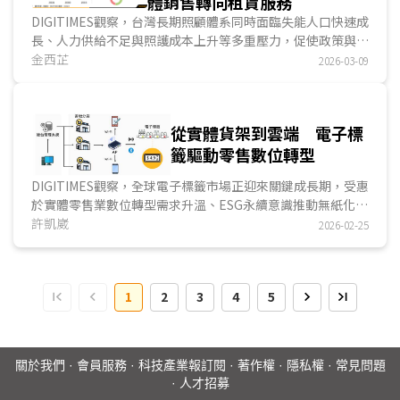
體銷售轉向租賃服務
DIGITIMES觀察，台灣長期照顧體系同時面臨失能人口快速成
長、人力供給不足與照護成本上升等多重壓力，促使政策與產
業必須尋求結構性調整。長照3.0在制度設計上，透過...
金西芷
2026-03-09
從實體貨架到雲端 電子標
籤驅動零售數位轉型
DIGITIMES觀察，全球電子標籤市場正迎來關鍵成長期，受惠
於實體零售業數位轉型需求升溫、ESG永續意識推動無紙化進
程，以及國際零售巨頭大規模採購所帶動的示範效應，電子標
許凱崴
2026-02-25
籤出貨量持續攀升，2025年全球電子標籤出貨量達1.6億個，
2021~2028年電子標籤的年均複合成長率約為25%，預估至
2028年累計出貨量將突破30億個。目前全球電子標籤平均市
1
2
3
4
5
場滲透率約為11%，歐洲以25%領先，其中，挪威高達
70%、法國46%、德國41%、北美約為11%，亞太地區則普
遍低於5%，顯示亞太電子標籤市場仍有龐大成長空間。...
關於我們
·
會員服務
·
科技產業報訂閱
·
著作權
·
隱私權
·
常見問題
·
人才招募