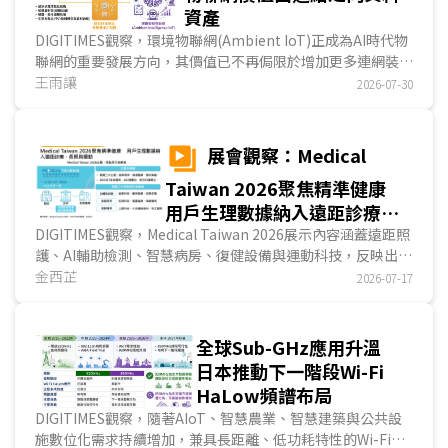
資產
DIGITIMES觀察，環境物聯網(Ambient IoT)正成為AI時代物
聯網的重要發展方向，其價值已不再侷限於增加更多連網裝
置，而是重新定義企業建立、治理及運用資料資產的方式。隨
王雨讓
2026-07-30
著環境能量採集、超低功耗感測、邊緣AI及無線通訊技術持續
成熟，大量過去無法數位化的實體物件開始具備持續感知能
力，使物聯網由設備連結逐步走向環境感知，並進一步支撐AI
展會觀察：Medical
分析、自動化決策及智慧服務發展，成為企業推動數位轉型的
Taiwan 2026聚焦精準健康
重要基礎。...
用戶生理數據納入遠距診療、
長照與運動
DIGITIMES觀察，Medical Taiwan 2026展示內容涵蓋遠距照
護、AI輔助檢測、智慧病房、復健設備與運動科技，反映出用
戶生理數據已納入診療、長照及運動服務。本屆業者除展示設
金西芷
2026-07-17
備功能，也強調資料量測、平台串接與後續判讀，並展示醫
院、長照機構及居家場域的導入案例，呈現精準健康由產品展
示邁入實際應用發展。多數醫材已取得TFDA、美國FDA或其
全球Sub-GHz應用升溫
他市場許可，產業重點開始步入通路拓展與商業模式驗證。...
日本推動下一階段Wi-Fi
HaLow頻譜布局
DIGITIMES觀察，隨著AIoT、智慧農業、智慧建築與公共設
施數位化需求持續增加，兼具長距離、低功耗特性的Wi-Fi