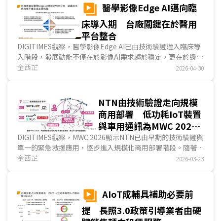
到什麼程度，取決於業者在衝突爆發前已累積的架構投資，而
醫學影像Edge AI邁向臨
非衝突發生後能緊急調動的資源。...
床導入期 台廠關鍵在於醫用
平台整合
DIGITIMES觀察，醫學影像Edge AI已由技術驗證邁入臨床導
入階段，發展動能不僅在於影像AI需求趨於穩定，更在於邊緣
推論有效縮短急重症決策時間，推動醫療影像系統轉向即時處
金西芷
2026-04-30
理的雲邊協作架構。在此趨勢下，產業由單一產品供應轉向平
台整合，台灣業者憑藉醫療IPC與系統整合能力具備切入基
礎；然而醫材認證與系統整合的法規要求，仍是目前推動商用
NTN由技術驗證走向規模
化最主要的障礙。...
商用部署 低功耗IoT裝置
與車用通訊為MWC 2026
展出焦點
DIGITIMES觀察，MWC 2026顯示NTN已由早期的技術驗證與
單一的緊急救援應用，逐步進入規模化商用部署階段。隨著
3GPP Release 17/18標準逐步落地，NTN技術開始進入與蜂
金西芷
2026-03-23
巢式網路整合階段，形成地面與衛星並行的混合連接模式。
IoT方面，本次展會呈現三大重要趨勢：首先，NTN硬體發展
聚...
AIoT成輔具補助必要前
提 長照3.0政策引導業者由硬