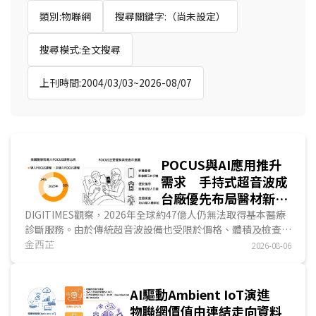
類別:物聯網
搜尋關鍵字:（尚未設定）
搜尋模式:全文搜尋
上刊時間:2004/03/03~2026-08/07
POCUS與AI應用推升
需求 手持式超音波成
台廠優先布局醫材新商
機
DIGITIMES觀察，2026年全球約47億人仍無法取得基本醫療
診斷服務。由於傳統超音波設備也受限於價格、體積及檢查排
程，難以延伸至第一線場域。手持式超音波將探頭、影像處
金西芷
2026-08-06
理、無線通訊、App與雲端功能整合於單一裝置，是醫學影像
設備中，產品架構最接近ICT產品的一類。隨著POCUS需求增
加，醫療設備大廠、超音波新創與台灣ICT業者相繼投入，競
AI驅動Ambient IoT演進
爭已由硬體規格延伸至AI軟體、法規驗證與通路布局。...
物聯網價值由連結走向資料