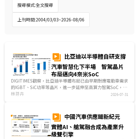
搜尋模式:全文搜尋
上刊時間:2004/03/03~2026-08/06
比亞迪以半導體自研支撐
汽車智慧化下半場 智駕晶片
布局邁向4奈米SoC
DIGITIMES觀察，比亞迪半導體布局已由早期對應電動車需求
的IGBT、SiC功率等晶片，進一步延伸至高算力智駕SoC，亦
反映其汽車事業正由電動化上半場走向智慧化下半場。比亞迪
林芬卉
2026-07-31
憑藉逾20年的晶片研發與製造基礎，以及集團內龐大的整車
與智駕車出貨規模，逐步強化車用晶片自研、自產與量產應用
能力；隨璇璣A3進入車規級4奈米規模化量產，其晶片布局由
中國汽車供應鏈新紀元
功率控制走向智駕核心運算，未來亦具延伸至人形機器人等
實體AI、艙駕融合成為產業升
Physical AI應用的潛力。...
級雙引擎