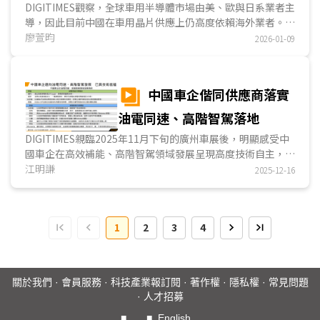
定位。...
加速自主化
DIGITIMES觀察，全球車用半導體市場由美、歐與日系業者主
導，因此目前中國在車用晶片供應上仍高度依賴海外業者。為
降低對國外晶片廠的依賴，中系車廠、晶片廠與科技業者紛紛
廖萱昀
2026-01-09
投入車用晶片開發。在Tesla自研晶片成功案例的帶動下，中
系車廠積極布局晶片自研，其中造車新勢力專注於先進製程晶
片，傳統車廠則以成熟製程晶片為主。...
中國車企偕同供應商落實
油電同速、高階智駕落地
DIGITIMES親臨2025年11月下旬的廣州車展後，明顯感受中
國車企在高效補能、高階智駕領域發展呈現高度技術自主，已
具備技術底蘊朝油電同速、高階智駕落地願景邁進。高效補能
江明謙
2025-12-16
部分，車企分別採車電分離、高壓快充的換電、充電方案，實
現高效率的能源補充；高階智駕部分，包含車企集團、造車新
勢力及第三方供應商，正以自研方案布局高階智駕商用化，預
1
2
3
4
期2026年於中國市場首見由車企主導營運的Robotaxi上
路。...
關於我們
·
會員服務
·
科技產業報訂閱
·
著作權
·
隱私權
·
常見問題
·
人才招募
■
■
English