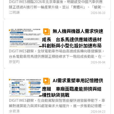
DIGITIMES親臨2026年北京車展後，明顯感受中國汽車供應
鏈正透過AI進行新一輪產業升級，並以「實體AI」、「艙駕融
合」為最關鍵要素。實體AI於汽車產業應用主要在自駕領域，
江明謙
2026-06-10
目的是使自駕系統具備物理定律認知，以及自主推理能力，進
而提升駕駛表現，艙駕融合則是座艙體驗升級的重要一環，透
過代理式AI架構實現座艙服務、輔助駕駛功能融合，建立更直
無人機與機器人需求快速
覺的人機互動；整體看來，中國業者正透過AI串連整車功能服
成長 台系馬達供應鏈透過材
務，打造更便捷的移動體驗。...
料創新與小型化設計加速布局
DIGITIMES觀察，全球電動車市場由高速成長轉向穩健擴張，
台系電動車用馬達供應鏈正積極尋求下一階段成長動能。在企
業提升營運效率、AI技術發展與國防需求升溫帶動下，無人機
廖萱昀
2026-06-04
與機器人需求快速成長，進一步推升馬達與關節模組市場規
模；另一方面，因為電動車、無人機與機器人在馬達模組設計
與運作原理具高度共通性，致使台系業者得以基於既有車用技
AI需求重塑車用記憶體供
術基礎，透過材料創新、馬達小型化與產能擴充，加速無人機
應鏈 車廠面臨產能排擠與結
與機器人等非車用市場布局。...
構性缺貨挑戰
DIGITIMES觀察，在自動駕駛與智慧座艙快速發展帶動下，車
輛對運算能力與資料處理需求大幅提升，進一步推動記憶體成
為影響車用系統效能的關鍵元件。隨車輛導入多感測器融合與
余君濤
2026-04-23