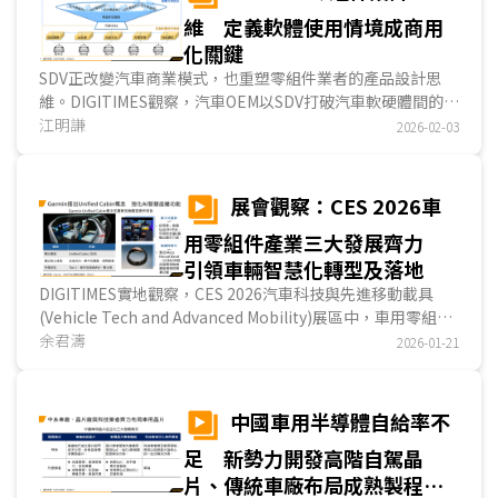
IDM大廠亦將電動車動力系統，視為未來擴張營收的另一重要
維 定義軟體使用情境成商用
引擎。...
化關鍵
SDV正改變汽車商業模式，也重塑零組件業者的產品設計思
維。DIGITIMES觀察，汽車OEM以SDV打破汽車軟硬體間的依
賴關係，在一次性的硬體銷售模式下，以加購、訂閱方式創造
江明謙
2026-02-03
持續性的軟體收益，建構新形態的商業模式。為因應SDV趨
勢，車用零組件業者正從硬體導向的產品，轉向軟體定義的系
統服務。DIGITIMES認為，供應商在SDV方案已陸續到位，汽
展會觀察：CES 2026車
車OEM如何定義...
用零組件產業三大發展齊力
引領車輛智慧化轉型及落地
DIGITIMES實地觀察，CES 2026汽車科技與先進移動載具
(Vehicle Tech and Advanced Mobility)展區中，車用零組件
產業正面臨新一輪產業結構轉換的關鍵節點，相較過往CES車
余君濤
2026-01-21
用零組件業者聚焦在單一硬體性能或零組件規格表現，本屆展
會中，多數業者不約而同以車輛系統化、平台化與可擴充性為
展示主軸，聚焦在智慧座艙、SDV、自動化與感測等三大發展
中國車用半導體自給率不
方向，反映車輛由過往定位的傳統交通工具，快速轉向以軟硬
足 新勢力開發高階自駕晶
整合、資料驅動及持續演進為核心的智慧化載具。此一轉變不
僅牽動整車架構，也重新定義零組件在車用價值鏈中的角色與
片、傳統車廠布局成熟製程以