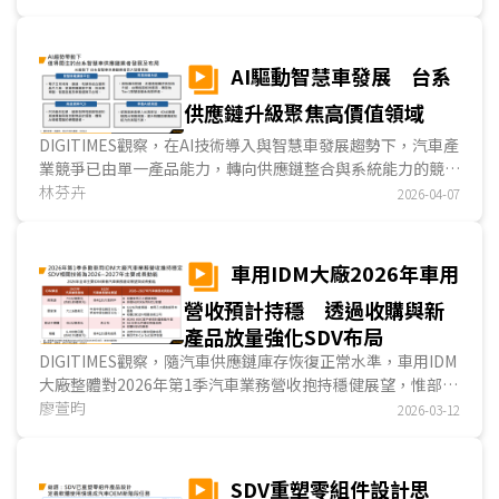
即時決策能力越普遍時，記憶體在資料存取速度與容量上的需
求亦跟著大幅提升；在需求快速成長的同時，全球記憶體供應
鏈正因AI應用崛起而出現產能重新分配，以致於車用記憶體市
AI驅動智慧車發展 台系
場面臨供應緊縮與價格上漲的結構性挑戰。...
供應鏈升級聚焦高價值領域
DIGITIMES觀察，在AI技術導入與智慧車發展趨勢下，汽車產
業競爭已由單一產品能力，轉向供應鏈整合與系統能力的競
賽，其中，中國電動車供應鏈已於電池材料、電池製造、整車
林芬卉
2026-04-07
與充電服務形成完整產業聚落。相較之下，台灣供應鏈雖在電
池領域相對弱勢，但在動力系統與充電設備方面，數家台廠已
具海外出貨實績，並在AI趨勢帶動下，逐步切入車載運算、智
車用IDM大廠2026年車用
慧座艙、高速PCB與車用感測器等高附加價值領域。...
營收預計持穩 透過收購與新
產品放量強化SDV布局
DIGITIMES觀察，隨汽車供應鏈庫存恢復正常水準，車用IDM
大廠整體對2026年第1季汽車業務營收抱持穩健展望，惟部分
IDM業者因業務調整，營收展望存在差異。在全球汽車銷量增
廖萱昀
2026-03-12
幅有限的背景下，SDV架構轉型成為推動車用半導體市場成長
的關鍵動能。因應此趨勢，車用IDM大廠透過收購關鍵技術與
推出新一代產品等方式，加速深化SDV布局；同時，部分車用
SDV重塑零組件設計思