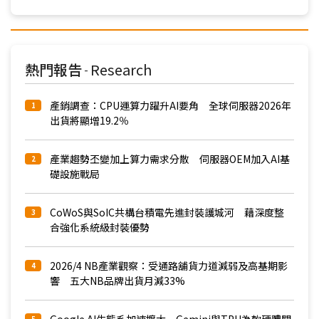
熱門報告
Research
-
產銷調查：CPU運算力躍升AI要角 全球伺服器2026年
1
出貨將顯增19.2％
產業趨勢丕變加上算力需求分散 伺服器OEM加入AI基
2
礎設施戰局
CoWoS與SoIC共構台積電先進封裝護城河 藉深度整
3
合強化系統級封裝優勢
2026/4 NB產業觀察：受通路舖貨力道減弱及高基期影
4
響 五大NB品牌出貨月減33%