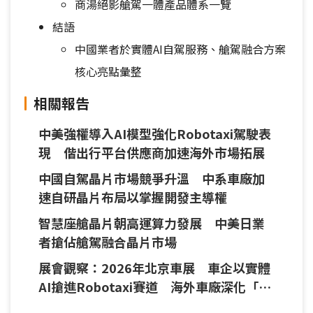
商湯絕影艙駕一體產品體系一覽
結語
中國業者於實體AI自駕服務、艙駕融合方案
核心亮點彙整
相關報告
中美強權導入AI模型強化Robotaxi駕駛表
現 偕出行平台供應商加速海外市場拓展
中國自駕晶片市場競爭升溫 中系車廠加
速自研晶片布局以掌握開發主導權
智慧座艙晶片朝高運算力發展 中美日業
者搶佔艙駕融合晶片市場
展會觀察：2026年北京車展 車企以實體
AI搶進Robotaxi賽道 海外車廠深化「在
中為中」布局