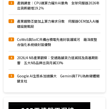
產銷調查：CPU運算力躍升AI要角 全球伺服器2026年
1
出貨將顯增19.2％
產業趨勢丕變加上算力需求分散 伺服器OEM加入AI基
2
礎設施戰局
CoWoS與SoIC共構台積電先進封裝護城河 藉深度整
3
合強化系統級封裝優勢
2026/4 NB產業觀察：受通路舖貨力道減弱及高基期影
4
響 五大NB品牌出貨月減33%
Google AI生態系加速擴大 Gemini與TPU為軟硬體關
5
鍵支柱