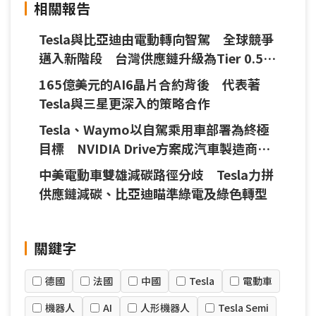
相關報告
Tesla與比亞迪由電動轉向智駕 全球競爭
邁入新階段 台灣供應鏈升級為Tier 0.5夥
伴
165億美元的AI6晶片合約背後 代表著
Tesla與三星更深入的策略合作
Tesla、Waymo以自駕乘用車部署為終極
目標 NVIDIA Drive方案成汽車製造商主
要選項
中美電動車雙雄減碳路徑分歧 Tesla力拼
供應鏈減碳、比亞迪瞄準綠電及綠色轉型
關鍵字
德國
法國
中國
Tesla
電動車
機器人
AI
人形機器人
Tesla Semi