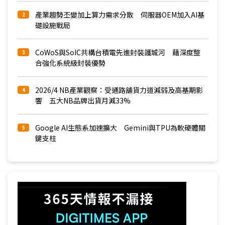
產業趨勢丕變加上算力需求分散 伺服器OEM加入AI基
2
礎設施戰局
CoWoS與SoIC共構台積電先進封裝護城河 藉深度整
3
合強化系統級封裝優勢
2026/4 NB產業觀察：受通路舖貨力道減弱及高基期影
4
響 五大NB品牌出貨月減33%
Google AI生態系加速擴大 Gemini與TPU為軟硬體關
5
鍵支柱