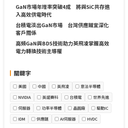
GaN市場年增率突破4成 將與SiC共存進
入高效供電時代
台積電淡出GaN市場 台灣供應鏈宜深化
客戶關係
高頻GaN與BDS技術助力英飛凌掌握高效
電力轉換技術主導權
關鍵字
美國
中國
英飛凌
意法半導體
NVIDIA
英諾賽科
台積電
世界先進
伺服器
功率半導體
晶圓廠
驅動IC
IDM
供應鏈
AI伺服器
HVDC