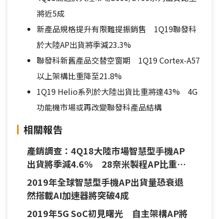
將近5成
新產品規格提升有限難提振銷售 1Q19聯發科
於大陸AP出貨將季減23.3%
聯發科新舊產品交替空窗期 1Q19 Cortex-A57
以上架構比重降至21.8%
1Q19 Helio系列於大陸出貨比重將達43% 4G
功能機市場或再改變聯發科產品結構
相關報告
產銷調查：4Q18大陸市場智慧型手機AP
出貨將季減4.6% 28奈米製程AP比重將
續降
2019年全球智慧型手機AP出貨量恐衰退
然搭載AI加速器將突破4成
2019年5G SoC初見曙光 自主架構AP將