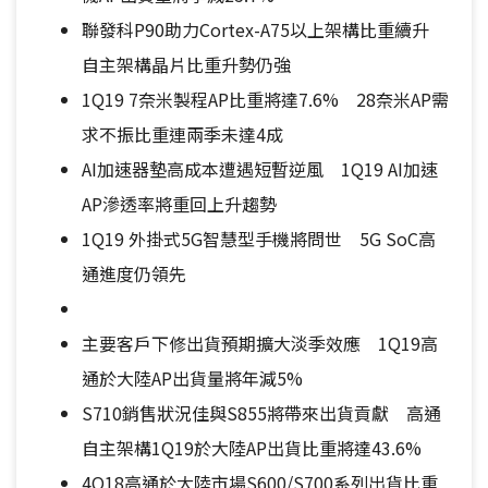
聯發科P90助力Cortex-A75以上架構比重續升
自主架構晶片比重升勢仍強
1Q19 7奈米製程AP比重將達7.6% 28奈米AP需
求不振比重連兩季未達4成
AI加速器墊高成本遭遇短暫逆風 1Q19 AI加速
AP滲透率將重回上升趨勢
1Q19 外掛式5G智慧型手機將問世 5G SoC高
通進度仍領先
主要客戶下修出貨預期擴大淡季效應 1Q19高
通於大陸AP出貨量將年減5%
S710銷售狀況佳與S855將帶來出貨貢獻 高通
自主架構1Q19於大陸AP出貨比重將達43.6%
4Q18高通於大陸市場S600/S700系列出貨比重