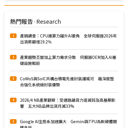
熱門報告
Research
-
產銷調查：CPU運算力躍升AI要角 全球伺服器2026年
1
出貨將顯增19.2％
產業趨勢丕變加上算力需求分散 伺服器OEM加入AI基
2
礎設施戰局
CoWoS與SoIC共構台積電先進封裝護城河 藉深度整
3
合強化系統級封裝優勢
2026/4 NB產業觀察：受通路舖貨力道減弱及高基期影
4
響 五大NB品牌出貨月減33%
Google AI生態系加速擴大 Gemini與TPU為軟硬體關
5
鍵支柱