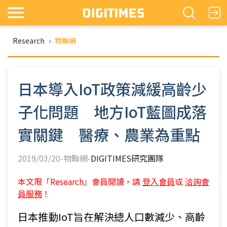
Research
›
物聯網
日本導入IoT政策減緩高齡少
子化問題 地方IoT藍圖成落
實關鍵 醫療、農業為重點
2019/03/20-物聯網-
DIGITIMES研究團隊
本文限「Research」會員閱讀，請
登入會員
或
洽詢會
員服務
！
日本推動IoT旨在解決總人口數減少、高齡