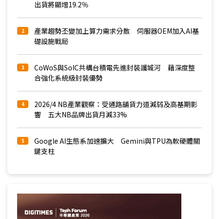
出貨將顯增19.2％
產業趨勢丕變加上算力需求分散 伺服器OEM加入AI基
2
礎設施戰局
CoWoS與SoIC共構台積電先進封裝護城河 藉深度整
3
合強化系統級封裝優勢
2026/4 NB產業觀察：受通路舖貨力道減弱及高基期影
4
響 五大NB品牌出貨月減33%
Google AI生態系加速擴大 Gemini與TPU為軟硬體關
5
鍵支柱