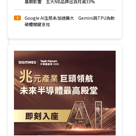
基期影響 五大NB品牌出貨月減33%
Google AI生態系加速擴大 Gemini與TPU為軟
5
硬體關鍵支柱