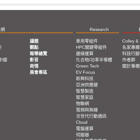
技網
Research
議題
車用零組件
Colley &
亞
觀點
HPC關鍵零組件
名家專欄
報導總覽
邊緣運算
科技行腳
中國
影音
化合物/功率半導體
作者群
商情
Green Tech
關於專欄
展會專區
EV Focus
新興科技
亞洲供應鏈
智慧製造
智慧家庭
物聯網
寬頻與無線
次世代行動通訊
Cloud
電腦運算
伺服器