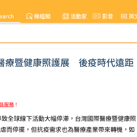
earch
椽經閣
活動家
影音
英
際醫療暨健康照護展 後疫時代遠距
員服務
！
情，導致全球線下活動大幅停滯，台灣國際醫療暨健康照
肆虐而停擺，但抗疫需求也為醫療產業帶來轉機，如