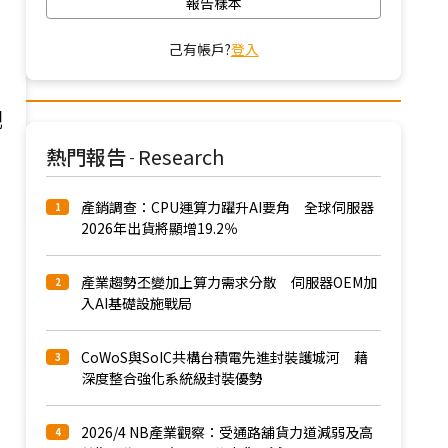
報告樣本
己有帳戶?
登入
觀
熱門報告
Research
-
產銷調查：CPU運算力躍升AI要角 全球伺服器
1
2026年出貨將顯增19.2％
產業趨勢丕變加上算力需求分散 伺服器OEM加
2
入AI基礎設施戰局
CoWoS與SoIC共構台積電先進封裝護城河 藉
3
深度整合強化系統級封裝優勢
2026/4 NB產業觀察：受通路舖貨力道減弱及高
4