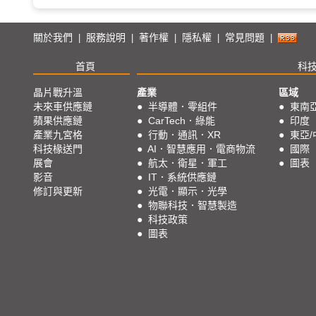
關於我們
服務說明
著作權
隱私權
常見問題
|
|
|
|
|
首頁
科
晶片戰升溫
產業
區域
未來車供應鏈
●
半導體．零組件
●
東南
蘋果供應鏈
●
CarTech．綠能
●
印度
產業九宮格
●
行動．通訊．XR
●
東亞/
科技椽送門
●
AI．智慧應用．電商物流
●
國際
展會
●
航太．衛星．軍工
●
圖表
影音
●
IT．系統供應鏈
修訂與更新
●
光電．顯示．光學
●
物聯科技．智慧製造
●
科技政策
●
圖表