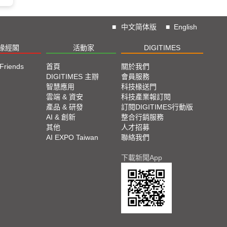
■
中文简体版
■
English
椽經閣
活動家
DIGITIMES
 Friends
首頁
關於我們
DIGITIMES 主辦
會員服務
智慧應用
科技椽送門
雲端 & 資安
科技產業報訂閱
產品 & 研發
訂閱DIGITIMES行動版
AI & 創新
整合行銷服務
其他
人才招募
AI EXPO Taiwan
聯絡我們
下載新聞App