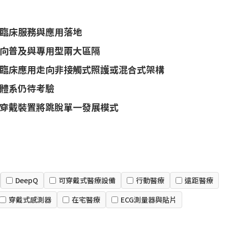
速臨床服務與應用落地
向普及與專用型兩大區隔
臨床應用走向非接觸式照護或混合式架構
體系仍待考驗
穿戴裝置將跳脫單一發展模式
DeepQ
可穿戴式醫療設備
行動醫療
遠距醫療
穿戴式感測器
在宅醫療
ECG測量器與貼片