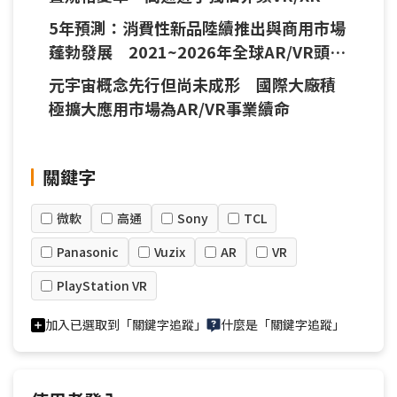
處理器市場趨勢成形
5年預測：消費性新品陸續推出與商用市場
蓬勃發展 2021~2026年全球AR/VR頭戴
裝置出貨CAGR估58%
元宇宙概念先行但尚未成形 國際大廠積
極擴大應用市場為AR/VR事業續命
關鍵字
微軟
高通
Sony
TCL
Panasonic
Vuzix
AR
VR
PlayStation VR
加入已選取到「關鍵字追蹤」
什麼是「關鍵字追蹤」