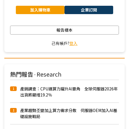
加入購物車
企業訂閱
報告樣本
己有帳戶?
登入
熱門報告
Research
-
產銷調查：CPU運算力躍升AI要角 全球伺服器2026年
1
出貨將顯增19.2％
產業趨勢丕變加上算力需求分散 伺服器OEM加入AI基
2
礎設施戰局