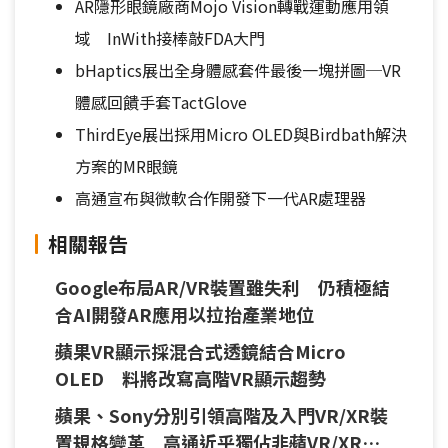
AR隱形眼鏡廠商Mojo Vision轉戰運動應用領
域 InWith接棒敲FDA大門
bHaptics展出全身體感套件最後一塊拼圖─VR
體感回饋手套TactGlove
ThirdEye展出採用Micro OLED與Birdbath解決
方案的MR眼鏡
高通宣布與微軟合作開發下一代AR處理器
相關報告
Google布局AR/VR裝置雖失利 仍積極結
合AI開發AR應用以拉抬產業地位
蘋果VR顯示採混合式透鏡結合Micro
OLED 料將改寫高階VR顯示趨勢
蘋果、Sony分別引領高階及入門VR/XR裝
置規格變革 高通近乎獨佔非蘋VR/XR用