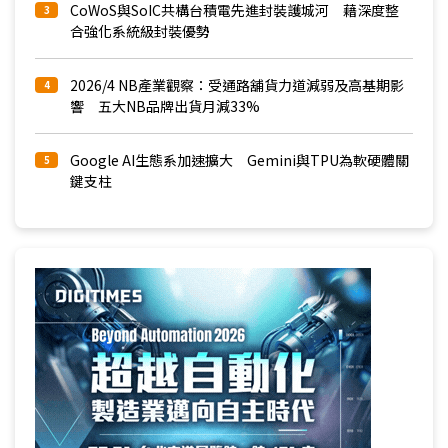
CoWoS與SoIC共構台積電先進封裝護城河 藉深度整
3
合強化系統級封裝優勢
2026/4 NB產業觀察：受通路舖貨力道減弱及高基期影
4
響 五大NB品牌出貨月減33%
Google AI生態系加速擴大 Gemini與TPU為軟硬體關
5
鍵支柱