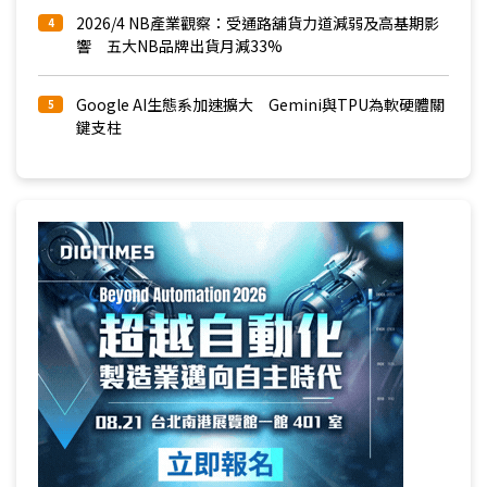
2026/4 NB產業觀察：受通路舖貨力道減弱及高基期影
4
響 五大NB品牌出貨月減33%
Google AI生態系加速擴大 Gemini與TPU為軟硬體關
5
鍵支柱