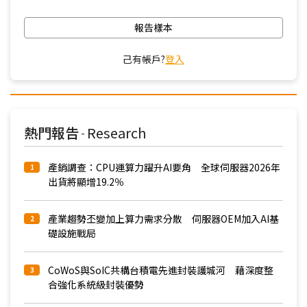
報告樣本
己有帳戶?
登入
熱門報告
Research
-
產銷調查：CPU運算力躍升AI要角 全球伺服器2026年
1
出貨將顯增19.2％
產業趨勢丕變加上算力需求分散 伺服器OEM加入AI基
2
礎設施戰局
CoWoS與SoIC共構台積電先進封裝護城河 藉深度整
3
合強化系統級封裝優勢