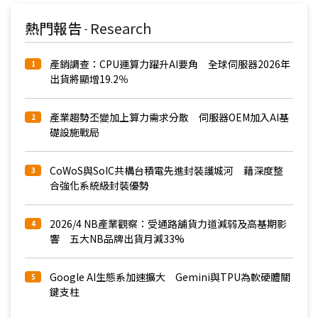
熱門報告
Research
-
產銷調查：CPU運算力躍升AI要角 全球伺服器2026年
1
出貨將顯增19.2％
產業趨勢丕變加上算力需求分散 伺服器OEM加入AI基
2
礎設施戰局
CoWoS與SoIC共構台積電先進封裝護城河 藉深度整
3
合強化系統級封裝優勢
2026/4 NB產業觀察：受通路舖貨力道減弱及高基期影
4
響 五大NB品牌出貨月減33%
Google AI生態系加速擴大 Gemini與TPU為軟硬體關
5
鍵支柱