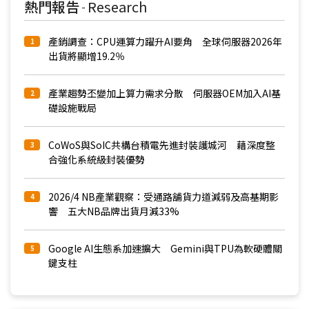
熱門報告
Research
-
產銷調查：CPU運算力躍升AI要角 全球伺服器2026年
1
出貨將顯增19.2％
產業趨勢丕變加上算力需求分散 伺服器OEM加入AI基
2
礎設施戰局
CoWoS與SoIC共構台積電先進封裝護城河 藉深度整
3
合強化系統級封裝優勢
2026/4 NB產業觀察：受通路舖貨力道減弱及高基期影
4
響 五大NB品牌出貨月減33%
Google AI生態系加速擴大 Gemini與TPU為軟硬體關
5
鍵支柱