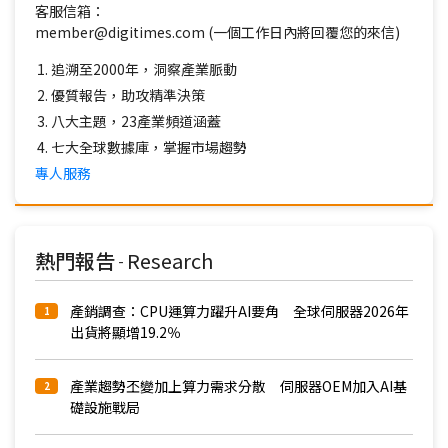
客服信箱：
member@digitimes.com (一個工作日內將回覆您的來信)
追溯至2000年，洞察產業脈動
優質報告，助攻精準決策
八大主題，23產業頻道涵蓋
七大全球數據庫，掌握市場趨勢
專人服務
熱門報告
Research
-
產銷調查：CPU運算力躍升AI要角 全球伺服器2026年
1
出貨將顯增19.2％
產業趨勢丕變加上算力需求分散 伺服器OEM加入AI基
2
礎設施戰局