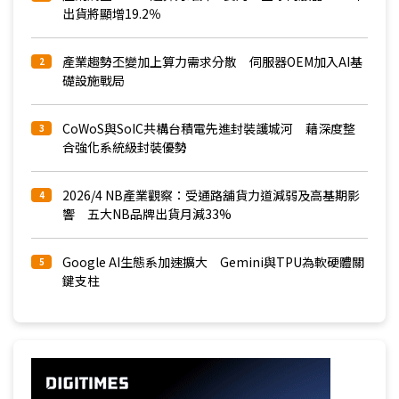
出貨將顯增19.2％
產業趨勢丕變加上算力需求分散 伺服器OEM加入AI基
2
礎設施戰局
CoWoS與SoIC共構台積電先進封裝護城河 藉深度整
3
合強化系統級封裝優勢
2026/4 NB產業觀察：受通路舖貨力道減弱及高基期影
4
響 五大NB品牌出貨月減33%
Google AI生態系加速擴大 Gemini與TPU為軟硬體關
5
鍵支柱