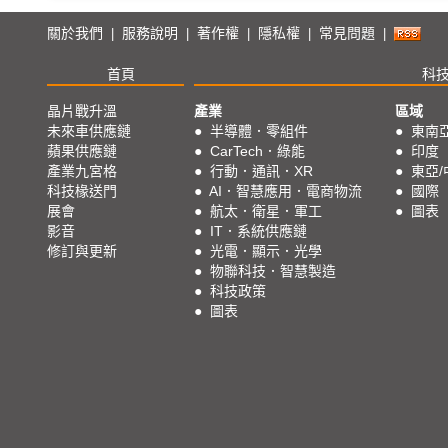
關於我們
服務說明
著作權
隱私權
常見問題
|
|
|
|
|
首頁
科
晶片戰升溫
產業
區域
未來車供應鏈
●
半導體．零組件
●
東南
蘋果供應鏈
●
CarTech．綠能
●
印度
產業九宮格
●
行動．通訊．XR
●
東亞/
科技椽送門
●
AI．智慧應用．電商物流
●
國際
展會
●
航太．衛星．軍工
●
圖表
影音
●
IT．系統供應鏈
修訂與更新
●
光電．顯示．光學
●
物聯科技．智慧製造
●
科技政策
●
圖表