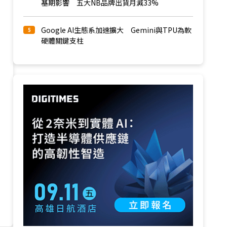
基期影響 五大NB品牌出貨月減33%
Google AI生態系加速擴大 Gemini與TPU為軟
5
硬體關鍵支柱