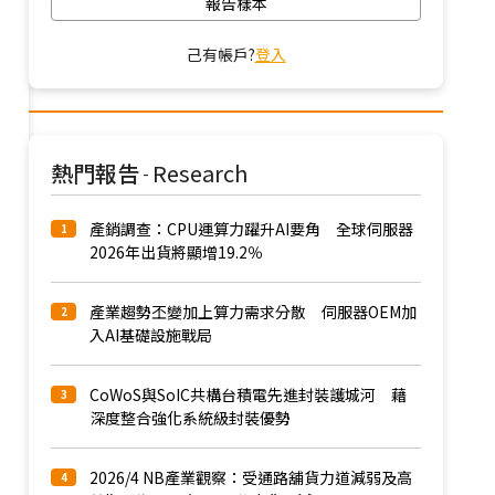
報告樣本
己有帳戶?
登入
熱門報告
Research
-
產銷調查：CPU運算力躍升AI要角 全球伺服器
1
2026年出貨將顯增19.2％
產業趨勢丕變加上算力需求分散 伺服器OEM加
2
入AI基礎設施戰局
CoWoS與SoIC共構台積電先進封裝護城河 藉
3
深度整合強化系統級封裝優勢
2026/4 NB產業觀察：受通路舖貨力道減弱及高
4