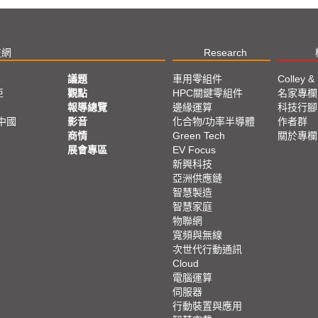
技網
Research
議題
車用零組件
Colley &
亞
觀點
HPC關鍵零組件
名家專欄
報導總覽
邊緣運算
科技行腳
中國
影音
化合物/功率半導體
作者群
商情
Green Tech
關於專欄
展會專區
EV Focus
新興科技
亞洲供應鏈
智慧製造
智慧家庭
物聯網
寬頻與無線
次世代行動通訊
Cloud
電腦運算
伺服器
行動裝置與應用