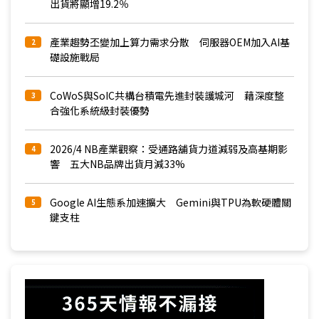
出貨將顯增19.2％
產業趨勢丕變加上算力需求分散 伺服器OEM加入AI基
2
礎設施戰局
CoWoS與SoIC共構台積電先進封裝護城河 藉深度整
3
合強化系統級封裝優勢
2026/4 NB產業觀察：受通路舖貨力道減弱及高基期影
4
響 五大NB品牌出貨月減33%
Google AI生態系加速擴大 Gemini與TPU為軟硬體關
5
鍵支柱