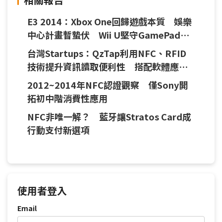
E3 2014：Xbox One回歸遊戲本質 娛樂
中心計畫暫蟄伏 Wii U堅守GamePad同
捆 但藉NFC實體玩具一搏
台灣Startups：QzTap利用NFC、RFID
技術提升資訊讀取便利性 搭配軟體應用
提升產品實用度
2012~2014年NFC認證觀察 僅Sony開
拓初中階消費性應用
NFC非唯一解？ 藍牙讓Stratos Card成
行動支付新選項
使用者登入
Email