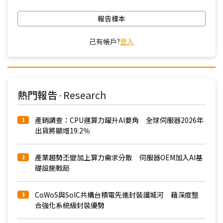
報告樣本
己有帳戶?
登入
熱門報告
Research
-
產銷調查：CPU運算力躍升AI要角 全球伺服器2026年
1
出貨將顯增19.2％
產業趨勢丕變加上算力需求分散 伺服器OEM加入AI基
2
礎設施戰局
CoWoS與SoIC共構台積電先進封裝護城河 藉深度整
3
合強化系統級封裝優勢