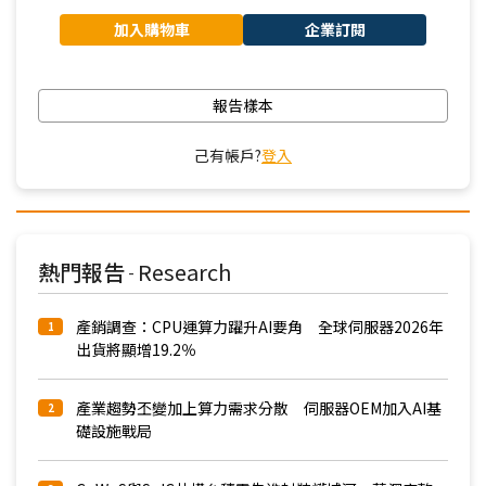
加入購物車
企業訂閱
報告樣本
己有帳戶?
登入
熱門報告
Research
-
產銷調查：CPU運算力躍升AI要角 全球伺服器2026年
1
出貨將顯增19.2％
產業趨勢丕變加上算力需求分散 伺服器OEM加入AI基
2
礎設施戰局