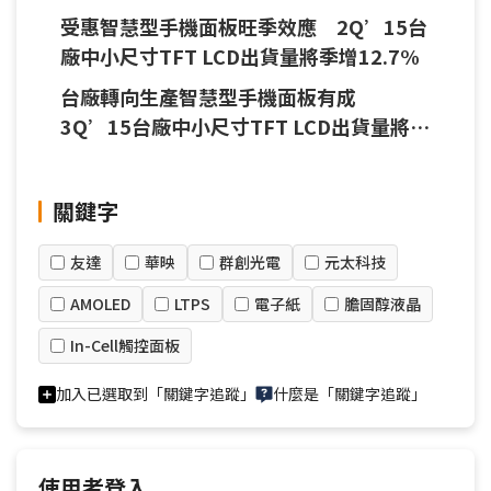
受惠智慧型手機面板旺季效應 2Q’15台
廠中小尺寸TFT LCD出貨量將季增12.7%
台廠轉向生產智慧型手機面板有成
3Q’15台廠中小尺寸TFT LCD出貨量將季
增8.5%
關鍵字
友達
華映
群創光電
元太科技
AMOLED
LTPS
電子紙
膽固醇液晶
In-Cell觸控面板
加入已選取到「關鍵字追蹤」
什麼是「關鍵字追蹤」
使用者登入