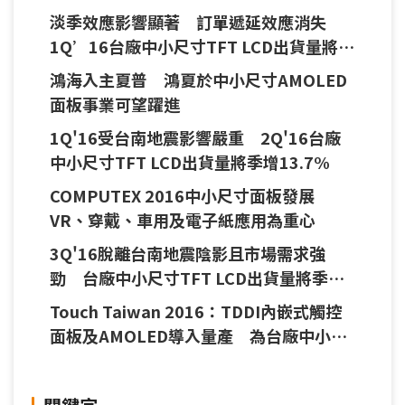
73%
淡季效應影響顯著 訂單遞延效應消失
1Q’16台廠中小尺寸TFT LCD出貨量將季
減10.0%
鴻海入主夏普 鴻夏於中小尺寸AMOLED
面板事業可望躍進
1Q'16受台南地震影響嚴重 2Q'16台廠
中小尺寸TFT LCD出貨量將季增13.7%
COMPUTEX 2016中小尺寸面板發展
VR、穿戴、車用及電子紙應用為重心
3Q'16脫離台南地震陰影且市場需求強
勁 台廠中小尺寸TFT LCD出貨量將季增
7%
Touch Taiwan 2016：TDDI內嵌式觸控
面板及AMOLED導入量產 為台廠中小尺
寸面板發展新重心