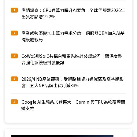
產銷調查：CPU運算力躍升AI要角 全球伺服器2026年
1
出貨將顯增19.2％
產業趨勢丕變加上算力需求分散 伺服器OEM加入AI基
2
礎設施戰局
CoWoS與SoIC共構台積電先進封裝護城河 藉深度整
3
合強化系統級封裝優勢
2026/4 NB產業觀察：受通路舖貨力道減弱及高基期影
4
響 五大NB品牌出貨月減33%
Google AI生態系加速擴大 Gemini與TPU為軟硬體關
5
鍵支柱