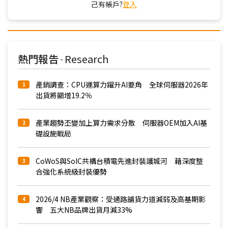
己有帳戶?
登入
熱門報告
Research
-
產銷調查：CPU運算力躍升AI要角 全球伺服器2026年
1
出貨將顯增19.2％
產業趨勢丕變加上算力需求分散 伺服器OEM加入AI基
2
礎設施戰局
CoWoS與SoIC共構台積電先進封裝護城河 藉深度整
3
合強化系統級封裝優勢
2026/4 NB產業觀察：受通路舖貨力道減弱及高基期影
4
響 五大NB品牌出貨月減33%