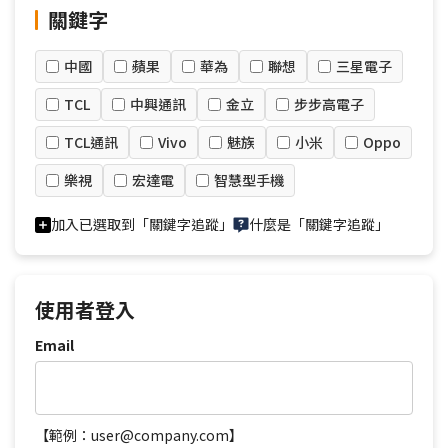
關鍵字
中國
蘋果
華為
聯想
三星電子
TCL
中興通訊
金立
步步高電子
TCL通訊
Vivo
魅族
小米
Oppo
樂視
宏達電
智慧型手機
加入已選取到「關鍵字追蹤」
什麼是「關鍵字追蹤」
使用者登入
Email
【範例：user@company.com】