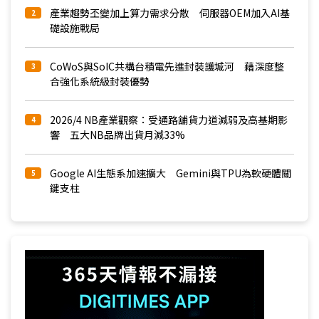
產業趨勢丕變加上算力需求分散 伺服器OEM加入AI基
2
礎設施戰局
CoWoS與SoIC共構台積電先進封裝護城河 藉深度整
3
合強化系統級封裝優勢
2026/4 NB產業觀察：受通路舖貨力道減弱及高基期影
4
響 五大NB品牌出貨月減33%
Google AI生態系加速擴大 Gemini與TPU為軟硬體關
5
鍵支柱