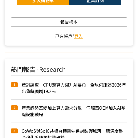
加入購物車
企業訂閱
報告樣本
己有帳戶?
登入
熱門報告
Research
-
產銷調查：CPU運算力躍升AI要角 全球伺服器2026年
1
出貨將顯增19.2％
產業趨勢丕變加上算力需求分散 伺服器OEM加入AI基
2
礎設施戰局
CoWoS與SoIC共構台積電先進封裝護城河 藉深度整
3
合強化系統級封裝優勢