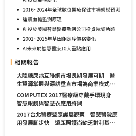
2016~2024年全球數位醫療保健市場規模預測
連續血糖監測原理
創投於美國智慧醫療新創公司投資領域動態
2001~2015年基因組定序價格變化
AI未來於智慧醫療10大重點應用
相關報告
大陸糖尿病互聯網市場長期發展可期 醫
生資源掌握與深耕垂直市場為商業模式成
敗關鍵
COMPUTEX 2017醫療級穿戴手環現身
智慧眼鏡與智慧衣應用將興
2017台北醫療暨照護展觀察 智慧醫院應
用發展腳步快 遠距照護尚缺乏對利基市
場需求的理解