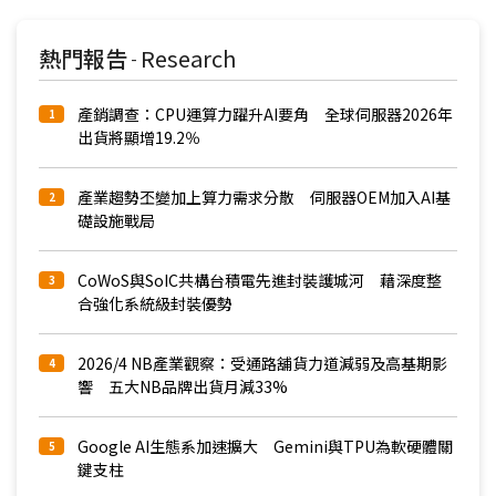
熱門報告
Research
-
產銷調查：CPU運算力躍升AI要角 全球伺服器2026年
1
出貨將顯增19.2％
產業趨勢丕變加上算力需求分散 伺服器OEM加入AI基
2
礎設施戰局
CoWoS與SoIC共構台積電先進封裝護城河 藉深度整
3
合強化系統級封裝優勢
2026/4 NB產業觀察：受通路舖貨力道減弱及高基期影
4
響 五大NB品牌出貨月減33%
Google AI生態系加速擴大 Gemini與TPU為軟硬體關
5
鍵支柱