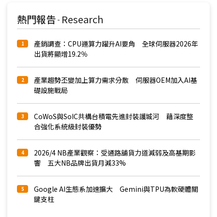
熱門報告
Research
-
產銷調查：CPU運算力躍升AI要角 全球伺服器2026年
1
出貨將顯增19.2％
產業趨勢丕變加上算力需求分散 伺服器OEM加入AI基
2
礎設施戰局
CoWoS與SoIC共構台積電先進封裝護城河 藉深度整
3
合強化系統級封裝優勢
2026/4 NB產業觀察：受通路舖貨力道減弱及高基期影
4
響 五大NB品牌出貨月減33%
Google AI生態系加速擴大 Gemini與TPU為軟硬體關
5
鍵支柱