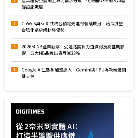
產業趨勢丕變加上算力需求分散 伺服器OEM加入AI基
2
礎設施戰局
CoWoS與SoIC共構台積電先進封裝護城河 藉深度整
3
合強化系統級封裝優勢
2026/4 NB產業觀察：受通路舖貨力道減弱及高基期影
4
響 五大NB品牌出貨月減33%
Google AI生態系加速擴大 Gemini與TPU為軟硬體關
5
鍵支柱