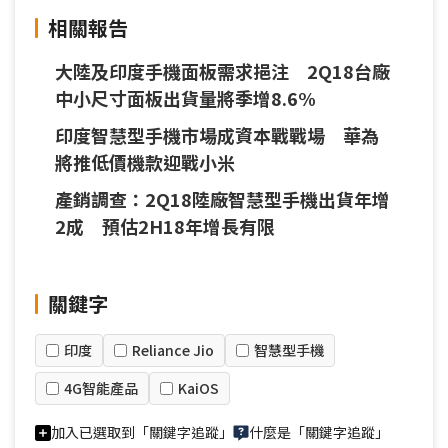
相關報告
大陸及印度手機面板需求挹注 2Q18台廠
中小尺寸面板出貨量將季增8.6%
印度智慧型手機市場成資本戰戰場 華為
將推低價機款迎戰小米
產銷調查：2Q18陸廠智慧型手機出貨年增
2成 預估2H18年增長有限
關鍵字
印度
Reliance Jio
智慧型手機
4G智能產品
KaiOS
加入已選取到「關鍵字追蹤」
什麼是「關鍵字追蹤」