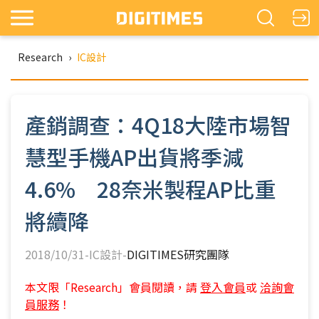
Research
›
IC設計
產銷調查：4Q18大陸市場智
慧型手機AP出貨將季減
4.6% 28奈米製程AP比重
將續降
2018/10/31-IC設計-
DIGITIMES研究團隊
本文限「Research」會員閱讀，請
登入會員
或
洽詢會
員服務
！