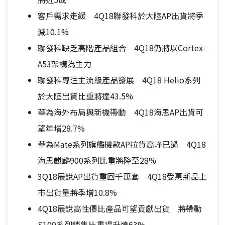
客戶需求走緩 4Q18聯發科於大陸AP出貨將季
減10.1%
聯發科缺乏高階產品組合 4Q18仍將以Cortex-
A53架構為主力
聯發科專注主流級產品發展 4Q18 Helio系列
於大陸出貨比重將達43.5%
華為海外布局與新機帶動 4Q18海思AP出貨可
望年增28.7%
華為Mate系列旗艦機款AP拉貨高峰已過 4Q18
海思麒麟900系列比重將降至28%
3Q18展銳AP出貨重回千萬套 4Q18受惠新品上
市出貨量將季增10.8%
4Q18展銳高性價比產品可望貢獻出貨 將帶動
S100系列銷售比重提升達63%