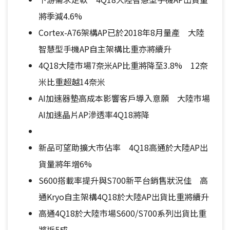
將季減4.6%
Cortex-A76架構AP已於2018年8月量產 大陸
智慧型手機AP自主架構比重亦將續升
4Q18大陸市場7奈米AP比重將降至3.8% 12奈
米比重超越14奈米
AI加速器墊高成本影響客戶導入意願 大陸市場
AI加速晶片AP滲透率4Q18將降
新品可望助擴大市佔率 4Q18高通於大陸AP出
貨量將年增6%
S600搭載率提升與S700新平台銷售狀況佳 高
通Kryo自主架構4Q18於大陸AP出貨比重將續升
高通4Q18於大陸市場S600/S700系列出貨比重
將近5成