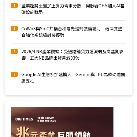
產業趨勢丕變加上算力需求分散 伺服器OEM加入AI基
2
礎設施戰局
CoWoS與SoIC共構台積電先進封裝護城河 藉深度整
3
合強化系統級封裝優勢
2026/4 NB產業觀察：受通路舖貨力道減弱及高基期影
4
響 五大NB品牌出貨月減33%
Google AI生態系加速擴大 Gemini與TPU為軟硬體關
5
鍵支柱