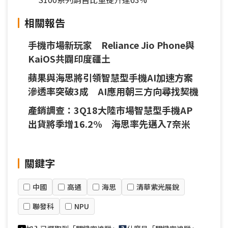
相關報告
手機市場新玩家 Reliance Jio Phone與
KaiOS共闢印度疆土
蘋果與海思將引領智慧型手機AI加速方案
滲透率突破3成 AI應用朝三方向尋找契機
產銷調查：3Q18大陸市場智慧型手機AP
出貨將季增16.2% 海思率先邁入7奈米
關鍵字
中國
高通
海思
清華紫光展銳
聯發科
NPU