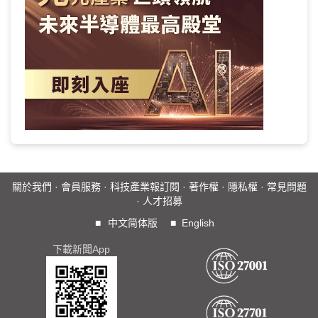
關於我們
·
會員服務
·
科技產業報訂閱
·
著作權
·
隱私權
·
常見問題
·
人才招募
■
中文简体版
■
English
下載新聞App