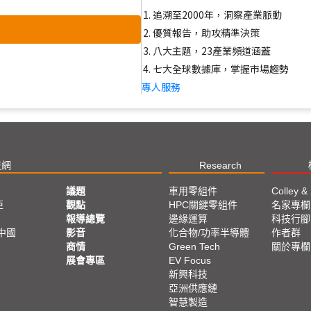
追溯至2000年，洞察產業脈動
優質報告，助攻精準決策
八大主題，23產業頻道涵蓋
七大全球數據庫，掌握市場趨勢
專人服務
技網
Research
議題
車用零組件
Colley &
亞
觀點
HPC關鍵零組件
名家專欄
報導總覽
邊緣運算
科技行腳
中國
影音
化合物/功率半導體
作者群
商情
Green Tech
關於專欄
展會專區
EV Focus
新興科技
亞洲供應鏈
智慧製造