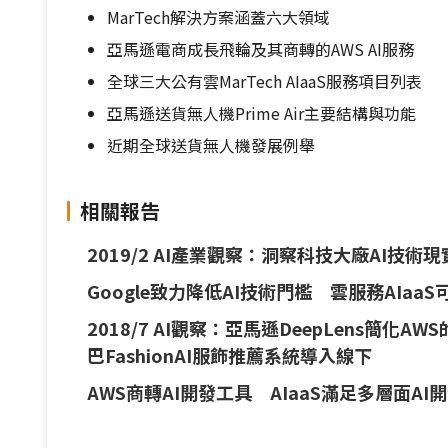
MarTech解決方案涵蓋六大領域
亞馬遜電商成長飛輪及其商轉的AWS AI服務
全球三大公有雲MarTech AIaaS服務項目列表
亞馬遜送貨無人機Prime Air主要結構與功能
近期全球送貨無人機發展例舉
相關報告
2019/2 AI產業觀察：洞察科技大廠AI技術
Google致力降低AI技術門檻 雲服務AIaa
2018/7 AI觀察：亞馬遜DeepLens簡化A
巴FashionAI服飾推薦系統導入線下
AWS商轉AI開發工具 AIaaS滿足多層面A