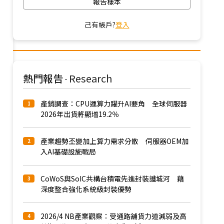
報告樣本
己有帳戶?
登入
熱門報告
Research
-
產銷調查：CPU運算力躍升AI要角 全球伺服器
1
2026年出貨將顯增19.2％
產業趨勢丕變加上算力需求分散 伺服器OEM加
2
入AI基礎設施戰局
CoWoS與SoIC共構台積電先進封裝護城河 藉
3
深度整合強化系統級封裝優勢
2026/4 NB產業觀察：受通路舖貨力道減弱及高
4