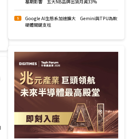
基期影響 五大NB品牌出貨月減33%
Google AI生態系加速擴大 Gemini與TPU為軟
5
硬體關鍵支柱
請
日