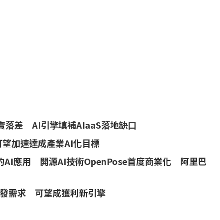
現實落差 AI引擎填補AIaaS落地缺口
S可望加速達成產業AI化目標
WS的AI應用 開源AI技術OpenPose首度商業化 阿里巴
I開發需求 可望成獲利新引擎