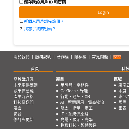
儲存我的用戶 ID 和密碼
Login
新個人用戶請先註冊。
我忘了我的密碼？
關於我們
服務說明
著作權
隱私權
常見問題
|
|
|
|
|
首頁
科
晶片戰升溫
產業
區域
未來車供應鏈
●
半導體．零組件
●
東南
蘋果供應鏈
●
CarTech．綠能
●
印度
產業九宮格
●
行動．通訊．XR
●
東亞/
科技椽送門
●
AI．智慧應用．電商物流
●
國際
展會
●
航太．衛星．軍工
●
圖表
影音
●
IT．系統供應鏈
修訂與更新
●
光電．顯示．光學
●
物聯科技．智慧製造