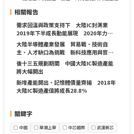
相關報告
需求回溫與政策支持下 大陸IC封測業
2019年下半成長動能展現 2020年力道
可望增強
大陸半導體產業發展 貿易戰、技術自
主、人才缺口為挑戰 新科技應用與官方
支持添動能
後十三五規劃期間 中國大陸IC製造產能
將大幅開出
新增產能開出、記憶體價量齊揚 2018年
大陸IC製造產值將成長28.8%
關鍵字
中國
華潤上華
中芯國際
武漢新芯