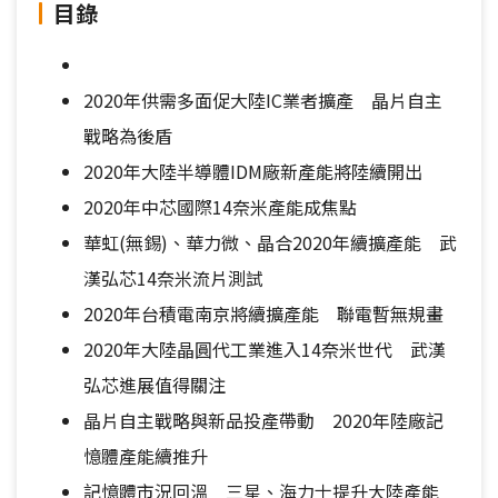
目錄
2020年供需多面促大陸IC業者擴產 晶片自主
戰略為後盾
2020年大陸半導體IDM廠新產能將陸續開出
2020年中芯國際14奈米產能成焦點
華虹(無錫)、華力微、晶合2020年續擴產能 武
漢弘芯14奈米流片測試
2020年台積電南京將續擴產能 聯電暫無規畫
2020年大陸晶圓代工業進入14奈米世代 武漢
弘芯進展值得關注
晶片自主戰略與新品投產帶動 2020年陸廠記
憶體產能續推升
記憶體市況回溫 三星、海力士提升大陸產能