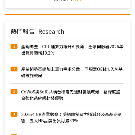
熱門報告
Research
-
產銷調查：CPU運算力躍升AI要角 全球伺服器2026年
1
出貨將顯增19.2％
產業趨勢丕變加上算力需求分散 伺服器OEM加入AI基
2
礎設施戰局
CoWoS與SoIC共構台積電先進封裝護城河 藉深度整
3
合強化系統級封裝優勢
2026/4 NB產業觀察：受通路舖貨力道減弱及高基期影
4
響 五大NB品牌出貨月減33%