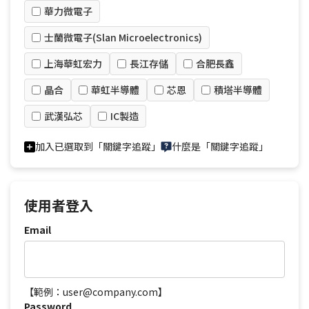
華力微電子
士蘭微電子(Slan Microelectronics)
上海華虹宏力
長江存儲
合肥長鑫
晶合
華虹半導體
芯恩
積塔半導體
武漢弘芯
IC製造
加入已選取到「關鍵字追蹤」
什麼是「關鍵字追蹤」
使用者登入
Email
【範例：user@company.com】
Password