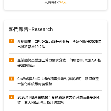
己有帳戶?
登入
熱門報告
Research
-
產銷調查：CPU運算力躍升AI要角 全球伺服器2026年
1
出貨將顯增19.2％
產業趨勢丕變加上算力需求分散 伺服器OEM加入AI基
2
礎設施戰局
CoWoS與SoIC共構台積電先進封裝護城河 藉深度整
3
合強化系統級封裝優勢
2026/4 NB產業觀察：受通路舖貨力道減弱及高基期影
4
響 五大NB品牌出貨月減33%