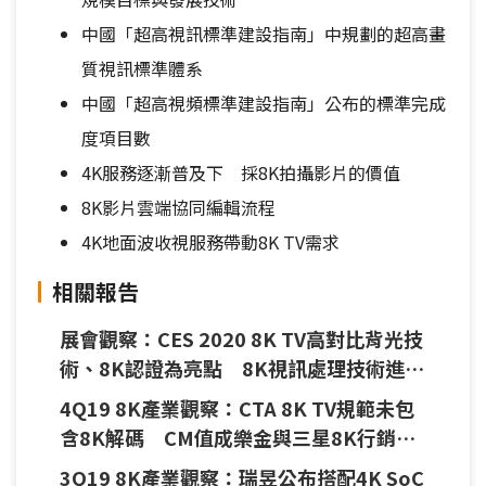
中國「超高視訊標準建設指南」中規劃的超高畫
質視訊標準體系
中國「超高視頻標準建設指南」公布的標準完成
度項目數
4K服務逐漸普及下 採8K拍攝影片的價值
8K影片雲端協同編輯流程
4K地面波收視服務帶動8K TV需求
相關報告
展會觀察：CES 2020 8K TV高對比背光技
術、8K認證為亮點 8K視訊處理技術進展
不明顯
4Q19 8K產業觀察：CTA 8K TV規範未包
含8K解碼 CM值成樂金與三星8K行銷戰
工具
3Q19 8K產業觀察：瑞昱公布搭配4K SoC