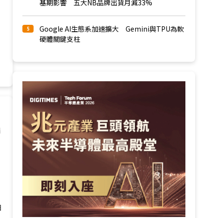
基期影響 五大NB品牌出貨月減33%
Google AI生態系加速擴大 Gemini與TPU為軟
5
硬體關鍵支柱
請
日