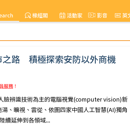
earch
椽經閣
活動家
影音
英
市之路 積極探索安防以外商機
員服務
！
識技術為主的電腦視覺(computer vision)新
觀察，商湯、曠視、雲從、依圖四家中國人工智慧(AI)獨角
續延伸到各領域...