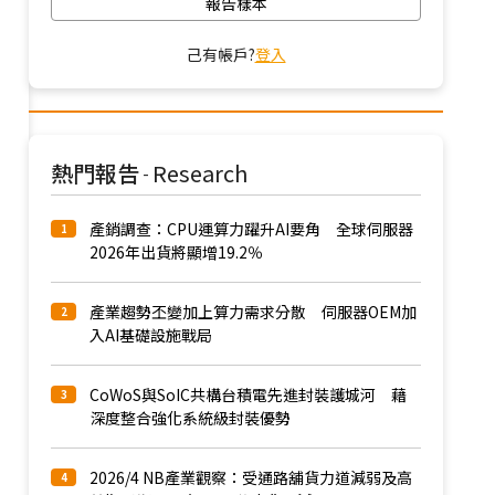
報告樣本
己有帳戶?
登入
熱門報告
Research
-
產銷調查：CPU運算力躍升AI要角 全球伺服器
1
2026年出貨將顯增19.2％
產業趨勢丕變加上算力需求分散 伺服器OEM加
2
入AI基礎設施戰局
CoWoS與SoIC共構台積電先進封裝護城河 藉
3
深度整合強化系統級封裝優勢
2026/4 NB產業觀察：受通路舖貨力道減弱及高
4