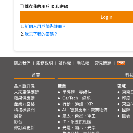
儲存我的用戶 ID 和密碼
Login
新個人用戶請先註冊。
我忘了我的密碼？
關於我們
服務說明
著作權
隱私權
常見問題
|
|
|
|
|
首頁
科
晶片戰升溫
產業
區域
未來車供應鏈
●
半導體．零組件
●
東南
蘋果供應鏈
●
CarTech．綠能
●
印度
產業九宮格
●
行動．通訊．XR
●
東亞/
科技椽送門
●
AI．智慧應用．電商物流
●
國際
展會
●
航太．衛星．軍工
●
圖表
影音
●
IT．系統供應鏈
修訂與更新
●
光電．顯示．光學