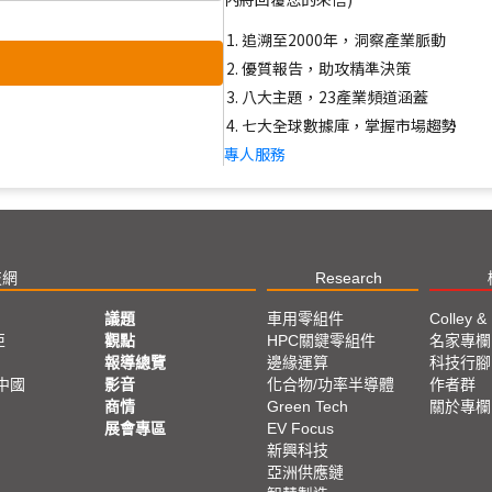
追溯至2000年，洞察產業脈動
優質報告，助攻精準決策
八大主題，23產業頻道涵蓋
七大全球數據庫，掌握市場趨勢
專人服務
技網
Research
議題
車用零組件
Colley &
亞
觀點
HPC關鍵零組件
名家專欄
報導總覽
邊緣運算
科技行腳
中國
影音
化合物/功率半導體
作者群
商情
Green Tech
關於專欄
展會專區
EV Focus
新興科技
亞洲供應鏈