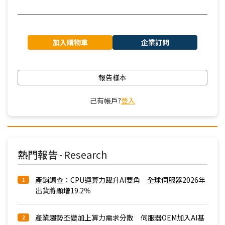
加入購物車
企業訂閱
報告樣本
己有帳戶?
登入
熱門報告
Research
-
產銷調查：CPU運算力躍升AI要角 全球伺服器2026年
1
出貨將顯增19.2％
產業趨勢丕變加上算力需求分散 伺服器OEM加入AI基
2