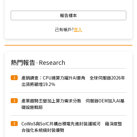
報告樣本
己有帳戶?
登入
熱門報告
Research
-
產銷調查：CPU運算力躍升AI要角 全球伺服器2026年
1
出貨將顯增19.2％
產業趨勢丕變加上算力需求分散 伺服器OEM加入AI基
2
礎設施戰局
CoWoS與SoIC共構台積電先進封裝護城河 藉深度整
3
合強化系統級封裝優勢