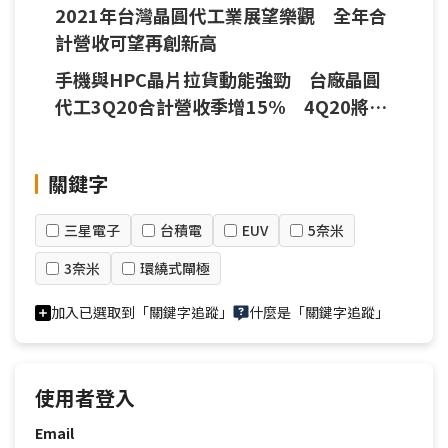
2021年台灣晶圓代工業展望樂觀 全年合
計營收可望再創新高
手機與HPC晶片拉貨動能強勁 台廠晶圓
代工3Q20合計營收季增15% 4Q20將再
創新高
關鍵字
三星電子
台積電
EUV
5奈米
3奈米
環繞式閘極
加入已選取到「關鍵字追蹤」
什麼是「關鍵字追蹤」
使用者登入
Email