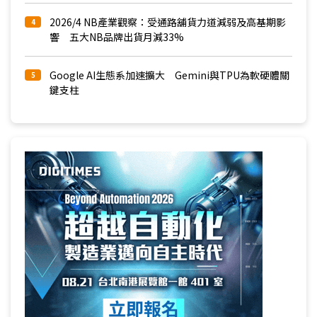
2026/4 NB產業觀察：受通路舖貨力道減弱及高基期影
4
響 五大NB品牌出貨月減33%
Google AI生態系加速擴大 Gemini與TPU為軟硬體關
5
鍵支柱