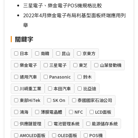
三星電子、樂金電子POS機規格比較
2022年4月樂金電子布局利基型面板終端應用列
舉
關鍵字
日本
南韓
昆山
京東方
樂金電子
三星電子
東芝
山葉發動機
通用汽車
Panasonic
鈴木
川崎重工業
本田汽車
比亞迪
東部HiTek
SK On
泰國國家石油公司
鴻海
薄膜電晶體
NFC
LCD面板
供應鏈管理
電池管理系統
能源儲存系統
AMOLED面板
OLED面板
POS機