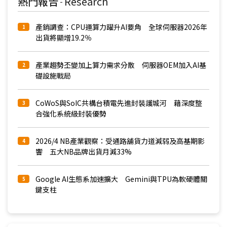
熱門報告
Research
-
產銷調查：CPU運算力躍升AI要角 全球伺服器2026年
1
出貨將顯增19.2％
產業趨勢丕變加上算力需求分散 伺服器OEM加入AI基
2
礎設施戰局
CoWoS與SoIC共構台積電先進封裝護城河 藉深度整
3
合強化系統級封裝優勢
2026/4 NB產業觀察：受通路舖貨力道減弱及高基期影
4
響 五大NB品牌出貨月減33%
Google AI生態系加速擴大 Gemini與TPU為軟硬體關
5
鍵支柱