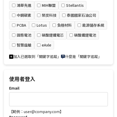
鴻華先進
MIH聯盟
Stellantis
中鋼碳素
榮炭科技
泰國國家石油公司
PCBA
Lotus
負極材料
能源儲存系統
固態電池
磷酸鋰鐵電芯
磷酸鐵鋰電池
智慧座艙
eAxle
加入已選取到「關鍵字追蹤」
什麼是「關鍵字追蹤」
使用者登入
Email
【範例：user@company.com】