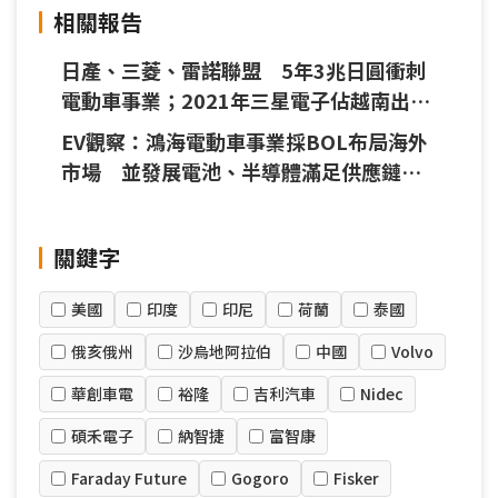
相關報告
日產、三菱、雷諾聯盟 5年3兆日圓衝刺
電動車事業；2021年三星電子佔越南出口
額達19.5%；鴻海、Gogoro與印尼政府
EV觀察：鴻海電動車事業採BOL布局海外
將共同發展印尼新能源與電池平台
市場 並發展電池、半導體滿足供應鏈客
戶需求
關鍵字
美國
印度
印尼
荷蘭
泰國
俄亥俄州
沙烏地阿拉伯
中國
Volvo
華創車電
裕隆
吉利汽車
Nidec
碩禾電子
納智捷
富智康
Faraday Future
Gogoro
Fisker