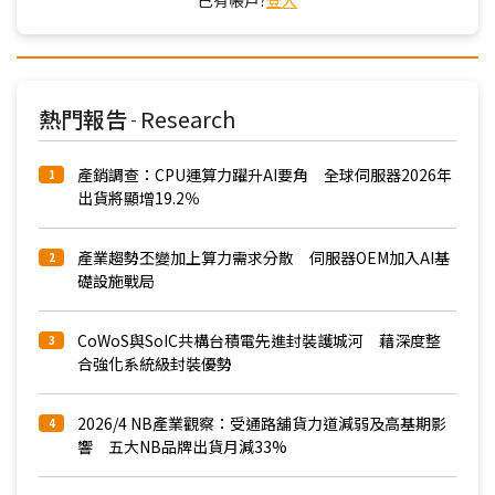
己有帳戶?
登入
熱門報告
Research
-
產銷調查：CPU運算力躍升AI要角 全球伺服器2026年
1
出貨將顯增19.2％
產業趨勢丕變加上算力需求分散 伺服器OEM加入AI基
2
礎設施戰局
CoWoS與SoIC共構台積電先進封裝護城河 藉深度整
3
合強化系統級封裝優勢
2026/4 NB產業觀察：受通路舖貨力道減弱及高基期影
4
響 五大NB品牌出貨月減33%