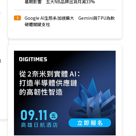
基期影響 五大NB品牌出貨月減33%
請
Google AI生態系加速擴大 Gemini與TPU為軟
5
硬體關鍵支柱
日