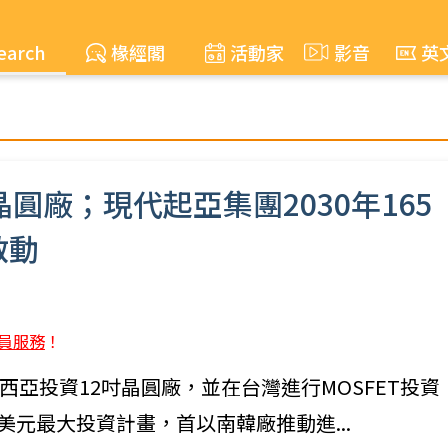
earch
椽經閣
活動家
影音
英
圓廠；現代起亞集團2030年165
啟動
員服務
！
亞投資12吋晶圓廠，並在台灣進行MOSFET投資
億美元最大投資計畫，首以南韓廠推動進...