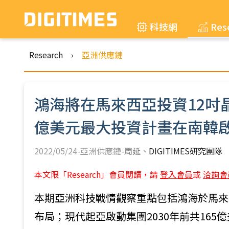
科技網
Res
Research
›
亞洲供應鏈
鴻海將在馬來西亞投資12吋晶
億美元最大投資計畫在南韓
2022/05/24-亞洲供應鏈-
周延
DIGITIMES研究團隊
本文限「Research」會員閱讀，請
登入會員
或
洽詢會
本期亞洲科技戰情觀察重點包括鴻海於馬來西
布局；現代起亞啟動集團2030年前共165