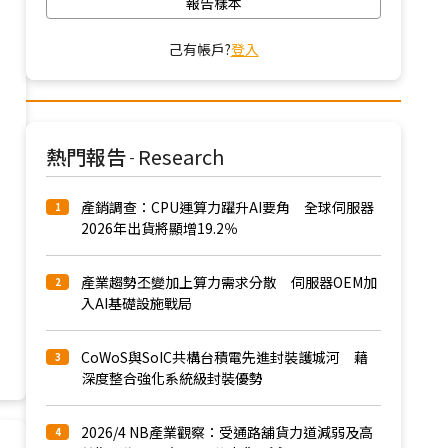
報告樣本
己有帳戶?
登入
熱門報告
Research
-
產銷調查：CPU運算力躍升AI要角 全球伺服器
1
2026年出貨將顯增19.2％
產業趨勢丕變加上算力需求分散 伺服器OEM加
2
入AI基礎設施戰局
CoWoS與SoIC共構台積電先進封裝護城河 藉
3
深度整合強化系統級封裝優勢
2026/4 NB產業觀察：受通路舖貨力道減弱及高
4