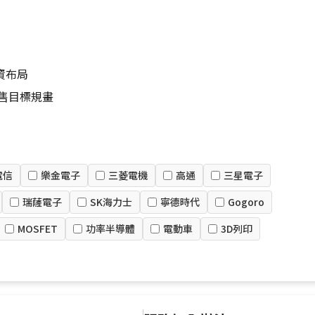
資布局
銷售目標規畫
電信
樂金電子
三菱電機
高通
三星電子
瑞薩電子
SK海力士
寧德時代
Gogoro
MOSFET
功率半導體
電動車
3D列印