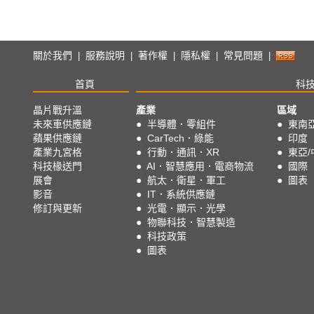
關於我們
服務說明
著作權
隱私權
常見問題
|
|
|
|
|
首頁
科
晶片戰升溫
產業
區域
未來車供應鏈
●
半導體．零組件
●
東南
蘋果供應鏈
●
CarTech．綠能
●
印度
產業九宮格
●
行動．通訊．XR
●
東亞/
科技椽送門
●
AI．智慧應用．電商物流
●
國際
展會
●
航太．衛星．軍工
●
圖表
影音
●
IT．系統供應鏈
修訂與更新
●
光電．顯示．光學
●
物聯科技．智慧製造
●
科技政策
●
圖表