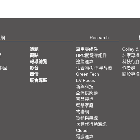
技網
Research
議題
車用零組件
Colley &
亞
觀點
HPC關鍵零組件
名家專欄
報導總覽
邊緣運算
科技行腳
中國
影音
化合物/功率半導體
作者群
商情
Green Tech
關於專欄
展會專區
EV Focus
新興科技
亞洲供應鏈
智慧製造
智慧家庭
物聯網
寬頻與無線
次世代行動通訊
Cloud
電腦運算