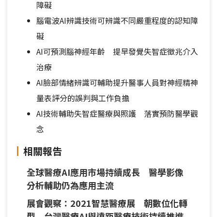
障礙
腦電波AI辨識技術可辨識不同嚴重程度的認知障
礙
AI可預測腦神經年齡 提早發覺失智症徵兆介入
治療
AI臉部情緒辨識可輔助提升醫事人員對神經精神
量表評分的誤判與工作負擔
AI技術輔助失智症醫療與照護 落實預防醫學觀
念
相關報告
全球醫療AI應用市場持續成長 醫學影像
分析輔助仍為應用主流
展會觀察：2021智慧醫療展 朝數位化轉
型 台灣醫療AI與遠距醫療技術持續推進