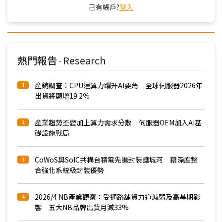
己有帳戶?
登入
熱門報告
Research
-
產銷調查：CPU運算力躍升AI要角 全球伺服器2026年
1
出貨將顯增19.2％
產業趨勢丕變加上算力需求分散 伺服器OEM加入AI基
2
礎設施戰局
CoWoS與SoIC共構台積電先進封裝護城河 藉深度整
3
合強化系統級封裝優勢
2026/4 NB產業觀察：受通路舖貨力道減弱及高基期影
4
響 五大NB品牌出貨月減33%