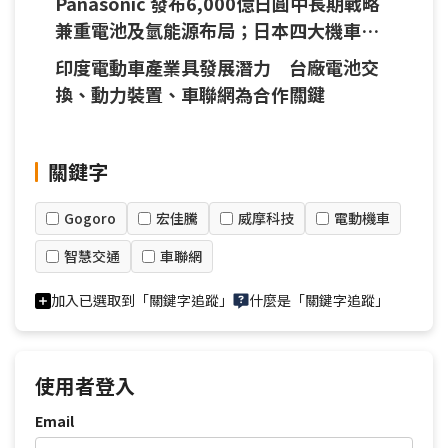
Panasonic 發布6,000億日圓中長期戰略
兼重電池及氫能源布局；日本四大機車業
者合作電動機車充換電系統共享服務；樂
印度電動車產業具發展潛力 台廠電池交
金及三星POS機擴展利基市場
換、動力裝置、車聯網為合作關鍵
關鍵字
Gogoro
宏佳騰
威摩科技
電動機車
智慧交通
車聯網
加入已選取到「關鍵字追蹤」
什麼是「關鍵字追蹤」
使用者登入
Email