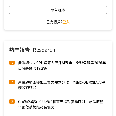
報告樣本
己有帳戶?
登入
熱門報告
Research
-
產銷調查：CPU運算力躍升AI要角 全球伺服器2026年
1
出貨將顯增19.2％
產業趨勢丕變加上算力需求分散 伺服器OEM加入AI基
2
礎設施戰局
CoWoS與SoIC共構台積電先進封裝護城河 藉深度整
3
合強化系統級封裝優勢