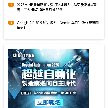
2026/4 NB產業觀察：受通路舖貨力道減弱及高基期影
4
響 五大NB品牌出貨月減33%
Google AI生態系加速擴大 Gemini與TPU為軟硬體關
5
鍵支柱