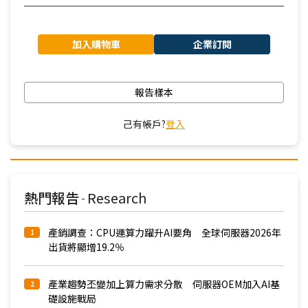
加入購物車
企業訂閱
報告樣本
己有帳戶?
登入
熱門報告
Research
-
產銷調查：CPU運算力躍升AI要角 全球伺服器2026年
1
出貨將顯增19.2％
產業趨勢丕變加上算力需求分散 伺服器OEM加入AI基
2
礎設施戰局