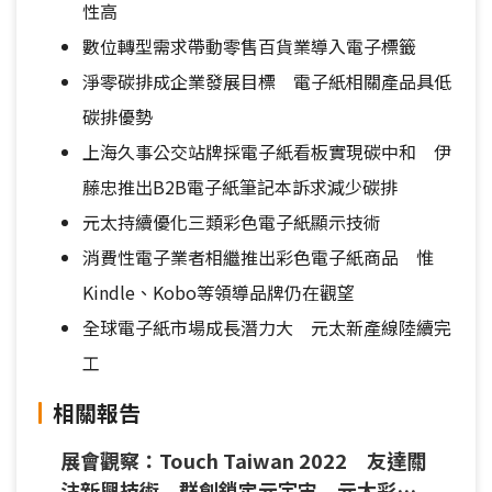
性高
數位轉型需求帶動零售百貨業導入電子標籤
淨零碳排成企業發展目標 電子紙相關產品具低
碳排優勢
上海久事公交站牌採電子紙看板實現碳中和 伊
藤忠推出B2B電子紙筆記本訴求減少碳排
元太持續優化三類彩色電子紙顯示技術
消費性電子業者相繼推出彩色電子紙商品 惟
Kindle、Kobo等領導品牌仍在觀望
全球電子紙市場成長潛力大 元太新產線陸續完
工
相關報告
展會觀察：Touch Taiwan 2022 友達關
注新興技術 群創鎖定元宇宙 元太彩色