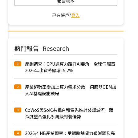
報告樣本
己有帳戶?
登入
熱門報告
Research
-
產銷調查：CPU運算力躍升AI要角 全球伺服器
1
2026年出貨將顯增19.2％
產業趨勢丕變加上算力需求分散 伺服器OEM加
2
入AI基礎設施戰局
CoWoS與SoIC共構台積電先進封裝護城河 藉
3
深度整合強化系統級封裝優勢
2026/4 NB產業觀察：受通路舖貨力道減弱及高
4