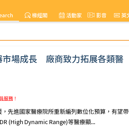
earch
椽經閣
活動家
影音
英
器市場成長 廠商致力拓展各類醫
員服務
！
球疫情趨緩，先進國家醫療院所重新編列數位化預算，有望帶
gh Dynamic Range)等醫療顯...