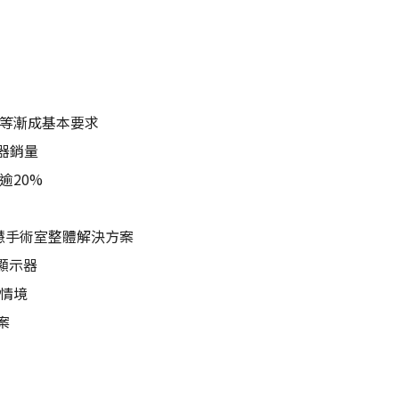
R等漸成基本要求
器銷量
逾20%
智慧手術室整體解決方案
療顯示器
情境
案