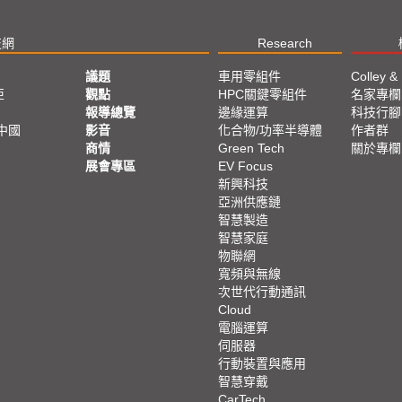
技網
Research
議題
車用零組件
Colley &
亞
觀點
HPC關鍵零組件
名家專欄
報導總覽
邊緣運算
科技行腳
中國
影音
化合物/功率半導體
作者群
商情
Green Tech
關於專欄
展會專區
EV Focus
新興科技
亞洲供應鏈
智慧製造
智慧家庭
物聯網
寬頻與無線
次世代行動通訊
Cloud
電腦運算
伺服器
行動裝置與應用
智慧穿戴
CarTech