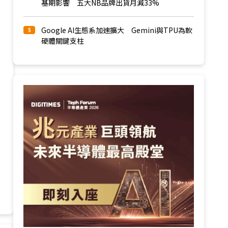
基期影響 五大NB品牌出貨月減33%
Google AI生態系加速擴大 Gemini與TPU為軟
5
硬體關鍵支柱