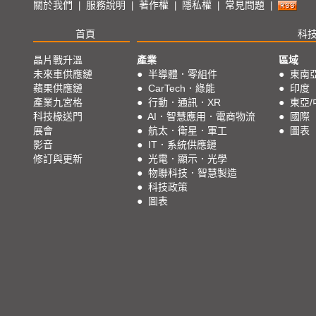
關於我們
服務說明
著作權
隱私權
常見問題
|
|
|
|
|
首頁
科
晶片戰升溫
產業
區域
未來車供應鏈
●
半導體．零組件
●
東南
蘋果供應鏈
●
CarTech．綠能
●
印度
產業九宮格
●
行動．通訊．XR
●
東亞/
科技椽送門
●
AI．智慧應用．電商物流
●
國際
展會
●
航太．衛星．軍工
●
圖表
影音
●
IT．系統供應鏈
修訂與更新
●
光電．顯示．光學
●
物聯科技．智慧製造
●
科技政策
●
圖表