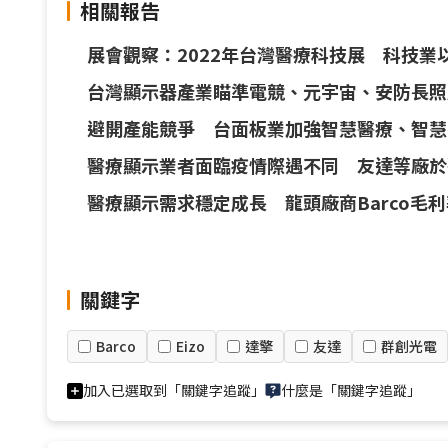
相關報告
展會觀察：2022年台灣醫療科技展 科技
台灣顯示器產業瞄準電競、元宇宙、安防長照
避開產能競爭 台面板業加強智慧醫療、智慧
醫療顯示業者面臨疫情際遇不同 友達等廠於
醫療顯示需求穩定成長 龍頭廠商Barco毛
關鍵字
Barco
Eizo
達擎
友達
群創光電
加入已選取到「關鍵字追蹤」
什麼是「關鍵字追蹤」