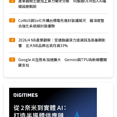
產業趨勢丕變加上算力需求分散 伺服器OEM加入AI基
2
礎設施戰局
CoWoS與SoIC共構台積電先進封裝護城河 藉深度整
3
合強化系統級封裝優勢
2026/4 NB產業觀察：受通路舖貨力道減弱及高基期影
4
響 五大NB品牌出貨月減33%
Google AI生態系加速擴大 Gemini與TPU為軟硬體關
5
鍵支柱