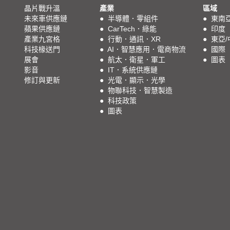
晶片戰升溫
產業
區域
未來車供應鏈
●
半導體．零組件
●
東南
蘋果供應鏈
●
CarTech．綠能
●
印度
產業九宮格
●
行動．通訊．XR
●
東亞/
科技椽送門
●
AI．智慧應用．電商物流
●
國際
展會
●
航太．衛星．軍工
●
圖表
影音
●
IT．系統供應鏈
修訂與更新
●
光電．顯示．光學
●
物聯科技．智慧製造
●
科技政策
●
圖表