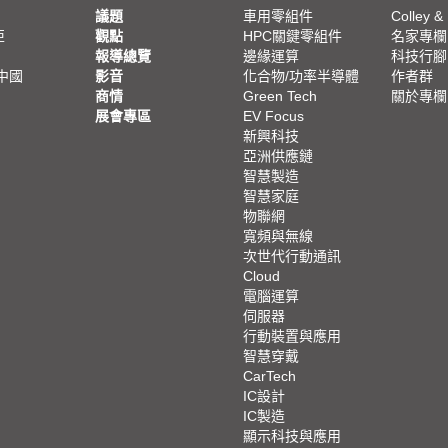
議題
車用零組件
Colley &
亞
觀點
HPC關鍵零組件
名家專欄
報導總覽
邊緣運算
科技行腳
中國
影音
化合物/功率半導體
作者群
商情
Green Tech
關於專欄
展會專區
EV Focus
新興科技
亞洲供應鏈
智慧製造
智慧家庭
物聯網
寬頻與無線
次世代行動通訊
Cloud
電腦運算
伺服器
行動裝置與應用
智慧穿戴
CarTech
IC設計
IC製造
顯示科技與應用