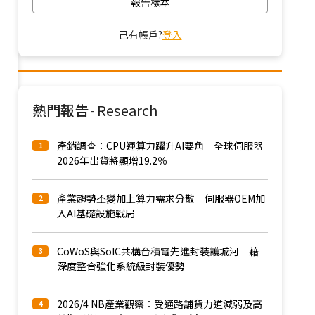
報告樣本
己有帳戶?
登入
熱門報告
Research
-
產銷調查：CPU運算力躍升AI要角 全球伺服器
1
2026年出貨將顯增19.2％
產業趨勢丕變加上算力需求分散 伺服器OEM加
2
入AI基礎設施戰局
CoWoS與SoIC共構台積電先進封裝護城河 藉
3
深度整合強化系統級封裝優勢
2026/4 NB產業觀察：受通路舖貨力道減弱及高
4