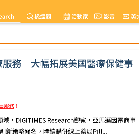
earch
椽經閣
活動家
影音
英
療服務 大幅拓展美國醫療保健事
員服務
！
，DIGITIMES Research觀察，亞馬遜因電商事
策略聞名，陸續購併線上藥局Pill...