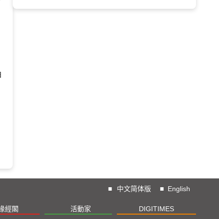
日
■
中文简体版
■
English
椽經閣
活動家
DIGITIMES