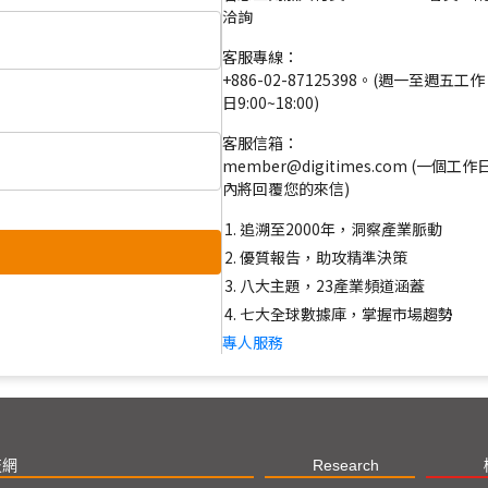
洽詢
客服專線：
+886-02-87125398。(週一至週五工作
日9:00~18:00)
客服信箱：
member@digitimes.com (一個工作
內將回覆您的來信)
追溯至2000年，洞察產業脈動
優質報告，助攻精準決策
八大主題，23產業頻道涵蓋
七大全球數據庫，掌握市場趨勢
專人服務
技網
Research