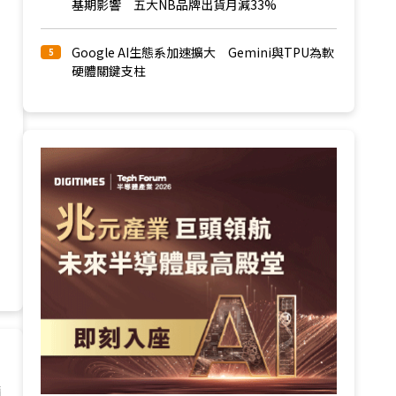
基期影響 五大NB品牌出貨月減33%
Google AI生態系加速擴大 Gemini與TPU為軟
5
硬體關鍵支柱
請