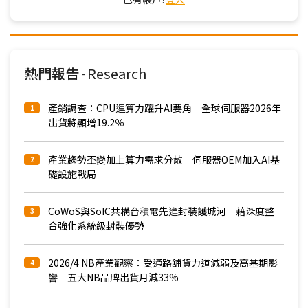
熱門報告
Research
-
產銷調查：CPU運算力躍升AI要角 全球伺服器2026年
1
出貨將顯增19.2％
產業趨勢丕變加上算力需求分散 伺服器OEM加入AI基
2
礎設施戰局
CoWoS與SoIC共構台積電先進封裝護城河 藉深度整
3
合強化系統級封裝優勢
2026/4 NB產業觀察：受通路舖貨力道減弱及高基期影
4
響 五大NB品牌出貨月減33%