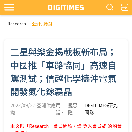
Research
›
亞洲供應鏈
三星與樂金揭載板新布局；
中國推「車路協同」高速自
駕測試；信越化學攜沖電氣
開發氮化鎵磊晶
2023/09/27-亞洲供應
周
羅惠
DIGITIMES研究
鏈-
延
隆
團隊
本文限「Research」會員閱讀，請
登入會員
或
洽詢會