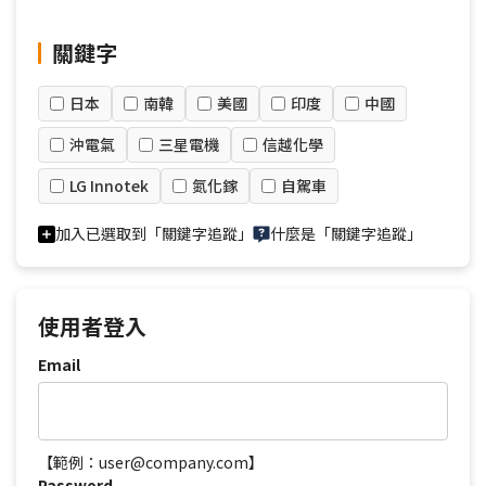
關鍵字
日本
南韓
美國
印度
中國
沖電氣
三星電機
信越化學
LG Innotek
氮化鎵
自駕車
加入已選取到「關鍵字追蹤」
什麼是「關鍵字追蹤」
使用者登入
Email
【範例：user@company.com】
Password