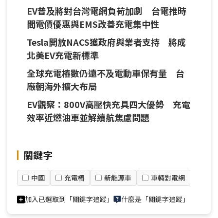
路布建快充站
EV普及將對台灣電網負荷加劇 台電推時
間電價優惠與EMS改善充電集中性
Tesla開放NACS獲政府與業者支持 將成
北美EV充電新標準
全球充電樁數仍遠不及電動車保有量 台
廠朝海外擴大布局
EV觀察：800V高壓快充具四大優勢 充電
效率近燃油車並解續航焦慮問題
關鍵字
中國
充電樁
新能源車
車輛對電網
加入已選取到「關鍵字追蹤」
什麼是「關鍵字追蹤」