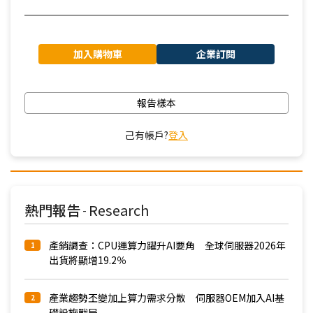
加入購物車
企業訂閱
報告樣本
己有帳戶?
登入
熱門報告
Research
-
產銷調查：CPU運算力躍升AI要角 全球伺服器2026年
1
出貨將顯增19.2％
產業趨勢丕變加上算力需求分散 伺服器OEM加入AI基
2
礎設施戰局