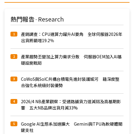
熱門報告
Research
-
產銷調查：CPU運算力躍升AI要角 全球伺服器2026年
1
出貨將顯增19.2％
產業趨勢丕變加上算力需求分散 伺服器OEM加入AI基
2
礎設施戰局
CoWoS與SoIC共構台積電先進封裝護城河 藉深度整
3
合強化系統級封裝優勢
2026/4 NB產業觀察：受通路舖貨力道減弱及高基期影
4
響 五大NB品牌出貨月減33%
Google AI生態系加速擴大 Gemini與TPU為軟硬體關
5
鍵支柱