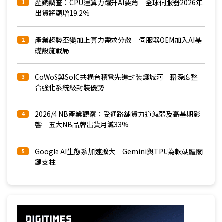
產銷調查：CPU運算力躍升AI要角 全球伺服器2026年
1
出貨將顯增19.2％
產業趨勢丕變加上算力需求分散 伺服器OEM加入AI基
2
礎設施戰局
CoWoS與SoIC共構台積電先進封裝護城河 藉深度整
3
合強化系統級封裝優勢
2026/4 NB產業觀察：受通路舖貨力道減弱及高基期影
4
響 五大NB品牌出貨月減33%
Google AI生態系加速擴大 Gemini與TPU為軟硬體關
5
鍵支柱